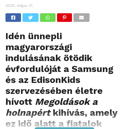
2025. május 31.
Idén ünnepli
magyarországi
indulásának ötödik
évfordulóját a Samsung
és az EdisonKids
szervezésében életre
hívott
Megoldások a
holnapért
kihívás, amely
ez idő alatt a fiatalok