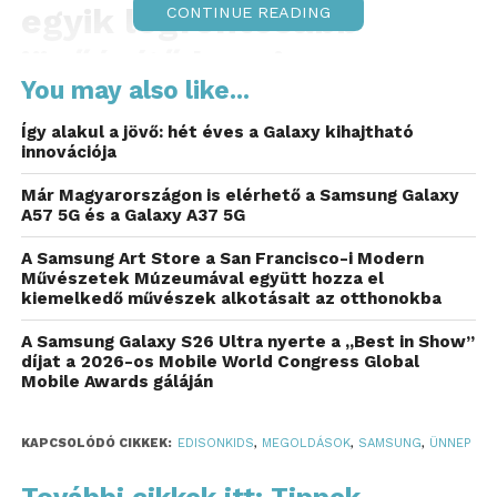
egyik legfontosabb
CONTINUE READING
jövőépítő hazai
You may also like...
kezdeményezésévé vált.
Így alakul a jövő: hét éves a Galaxy kihajtható
A jubileum alkalmából öt kiemelt szereplő,
innovációja
mentorok, tanárok és szakértők osztják meg,
Már Magyarországon is elérhető a Samsung Galaxy
mit jelent számukra ez az egyedülálló
A57 5G és a Galaxy A37 5G
kezdeményezés.
A Samsung Art Store a San Francisco-i Modern
Művészetek Múzeumával együtt hozza el
A
Megoldások a holnapért
kihívás az elmúlt öt év
kiemelkedő művészek alkotásait az otthonokba
során fiatalok százainak nyújtott lehetőséget arra,
hogy valós társadalmi és környezeti problémákra
A Samsung Galaxy S26 Ultra nyerte a „Best in Show”
díjat a 2026-os Mobile World Congress Global
keressenek megoldásokat kreatív csapatmunkában,
Mobile Awards gáláján
szakértői mentorálással. A 7-12. osztályos diákok
design thinking alapú képzéseken, a Momentán
KAPCSOLÓDÓ CIKKEK:
EDISONKIDS
,
MEGOLDÁSOK
,
SAMSUNG
,
ÜNNEP
Társulat vagy Szerémi Péter vezette kommunikációs
tréningeken és önismereti foglalkozásokon
További cikkek itt: Tippek