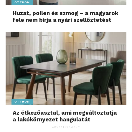
ben, egy alkalommal
OTTHON
pedig egészen a TOP 8-ig
Huzat, pollen és szmog – a magyarok
fele nem bírja a nyári szellőztetést
jutottunk. A verseny
különlegessége, hogy
nem csupán
megmérettetés:
szakmailag is kiemelkedő
támogatást jelent, hiszen
az ország legkiválóbb
szakemberei segítik a
résztvevőket. A design
OTTHON
thinking, a pitchelés,
a
Az étkezőasztal, ami megváltoztatja
mindfulness – ezek a
a lakókörnyezet hangulatát
korábban misztikusnak
ADVERTISEMENT