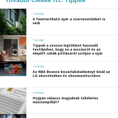
keresztül fejlődhetnek, miközben egy jobb világ
szolgálatába állíthatják a technológia iránti
TIPPEK
érdeklődésüket és empátiájukat. A program nem
A fenntartható nyár a szervezetünket is
csak a diákoknak jelent meghatározó élményt – az
védi
őket támogató tanárokra és mentorokra is fontos
hatással van, mind az évadról évadra visszatérőkre,
TIPPEK
mind az idén csatlakozókra. A jubileumi, május 30-i
Tippek a szezon legtöbbet használt
döntő és díjátadó pedig közeleg – ez nem csupán a
textiljeihez, hogy ne a mosásról és az
elnyűtt ruhák pótlásáról szóljon a nyár
nagy megmérettetés, de a kapcsolódás ünnepe is
lesz, egy 5 éve formálódó, támogató és inspiráló
TIPPEK
közösségé.
Az NBA Bounce kosárlabdaélményt kínál az
LG okostévéken és okosmonitorokon
TIPPEK
Hogyan válassz magadnak tökéletes
műszempillát?