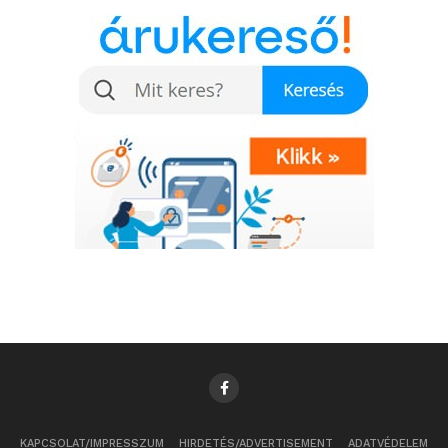
tűnő kifejezések
kézzelfogható tudássá
váltak, és erőt,
magabiztosságot adtak a
fiataloknak. A mostani
döntő előtt izgatottan
készülünk – a csapatom
is, és én is. Igyekszünk a
legjobbat kihozni
magunkból, tudva, hogy
néha a legapróbb
részletek – egy mozdulat,
egy mosoly, vagy egy
KAPCSOLAT/IMPRESSZUM
HIRDETÉS/ADVERTISEMENT
ADATVÉDELEM