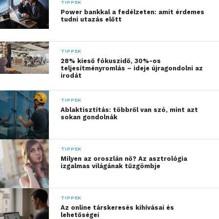
TIPPEK
5 gondolat, 5 év
Power bankkal a fedélzeten: amit érdemes
tudni utazás előtt
távlatából, 5
résztvevőtől:
TIPPEK
28% kieső fókuszidő, 30%-os
Pistyur Veronika, a Bridge
teljesítményromlás – ideje újragondolni az
irodát
Budapest alapítója, a 2025-ös
évad zsűritagja
:
TIPPEK
Ablaktisztítás: többről van szó, mint azt
sokan gondolnák
„
Az Megoldások a
holnapért kihívás
TIPPEK
számomra nem csupán
Milyen az oroszlán nő? Az asztrológia
izgalmas világának tűzgömbje
egy verseny, hanem egy
lehetőség arra, hogy a
TIPPEK
fiatalok megtapasztalják,
Az online társkeresés kihívásai és
lehetőségei