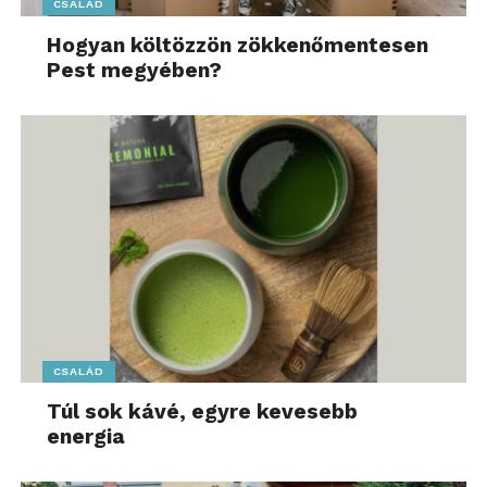
CSALÁD
Hogyan költözzön zökkenőmentesen
Pest megyében?
CSALÁD
Túl sok kávé, egyre kevesebb
energia