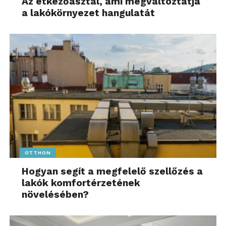
Az étkezőasztal, ami megváltoztatja
a lakókörnyezet hangulatát
OTTHON
Hogyan segít a megfelelő szellőzés a
lakók komfortérzetének
növelésében?