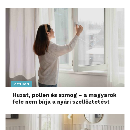
elismertségét tudjuk
erősíteni azzal, hogy
lehetőséget biztosítunk új
technológiák és autóipari
fejlesztések valós
környezetben történő
tesztelésére. Ez pedig
teljesen új távlatokat nyit
a forgalomirányításban és
OTTHON
a forgalombiztonság
Huzat, pollen és szmog – a magyarok
növelésében azzal, hogy
fele nem bírja a nyári szellőztetést
az érzékelés és a látás
határain túli veszélyekre
is figyelmeztetni tud majd