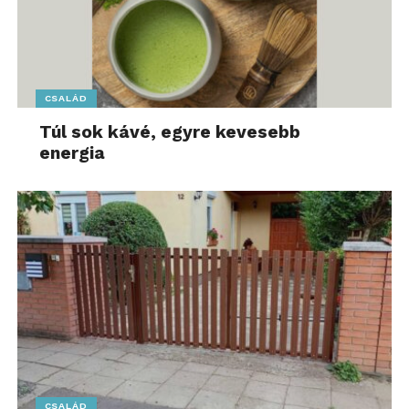
– mondta kérdésünkre Rövid András. Hozzátette, a
tanszék munkatársai nyáron utaznak Kínába, ahol
találkoznak majd az érintett szakemberekkel, hogy
megosszák egymással a tapasztalataikat.
CSALÁD
A perspektivikus lehetőség természetesen idehaza
Túl sok kávé, egyre kevesebb
is az, hogy nagy távolságokon szereljenek fel
energia
autópályákat az okos vezetéstámogató rendszerként
is működtethető technológiával, így csökkentve a
balesetek és dugók számát, egyszersmind – például
az optimális haladási sebességhez szükséges
információk átadásával – az autózás környezeti
terhelését is mérsékelve.
A rendszer anélkül teheti biztonságosabbá a
távolsági közúti közlekedést, hogy minden autót
önvezetőre cserélnénk – különösen, ha
forgalomirányítási funkciót kapna, személyre
CSALÁD