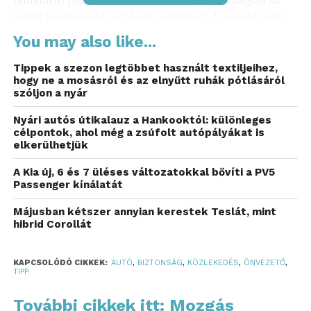
táblatartó portálokat láthat. Ez az egész világon az
egyik legokosabb autópálya-szakasz, hasonló csak
Kínában van, igaz, ott jóval hosszabban.
You may also like...
Másfél gigabájt,
Tippek a szezon legtöbbet használt textiljeihez,
hogy ne a mosásról és az elnyűtt ruhák pótlásáról
másodpercenként
szóljon a nyár
A 800 méternyi, hamarosan 1,5 kilométeresre bővülő
Nyári autós útikalauz a Hankooktól: különleges
útszakasz két oldalát összesen 39 csúcstechnológiás
célpontok, ahol még a zsúfolt autópályákat is
elkerülhetjük
műszer pásztázza –LiDAR-szenzorok, radarok,
hőkamerák, szűkebb és szélesebb látószögű
A Kia új, 6 és 7 üléses változatokkal bővíti a PV5
kamerák. A szenzorok közvetlen optikai kapcsolaton
Passenger kínálatát
másodpercenként 1,5 gigabájt adatot küldenek a
Májusban kétszer annyian kerestek Teslát, mint
Magyar Közút szigetszentmiklósi központjába, hogy
hibrid Corollát
ott egy szuperszámítógép dolgozza fel.
KAPCSOLÓDÓ CIKKEK:
AUTÓ
,
BIZTONSÁG
,
KÖZLEKEDÉS
,
ÖNVEZETŐ
,
Ez az Eureka Central System, egy magyar-osztrák
TIPP
projekt, melynek keretében a Magyar Közút Zrt. és a
BME szakemberei ősz óta dolgoznak a rendszer
További cikkek itt: Mozgás