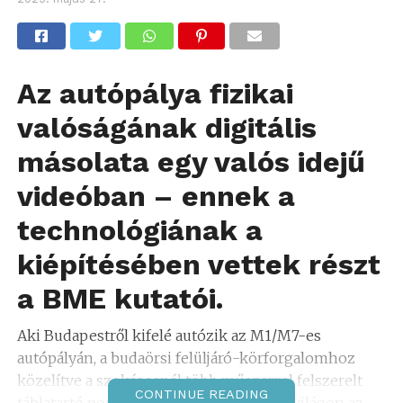
Az autópálya fizikai
valóságának digitális
másolata egy valós idejű
videóban – ennek a
technológiának a
kiépítésében vettek részt
a BME kutatói.
Aki Budapestről kifelé autózik az M1/M7-es
autópályán, a budaörsi felüljáró-körforgalomhoz
közelítve a szokásosnál több műszerrel felszerelt
CONTINUE READING