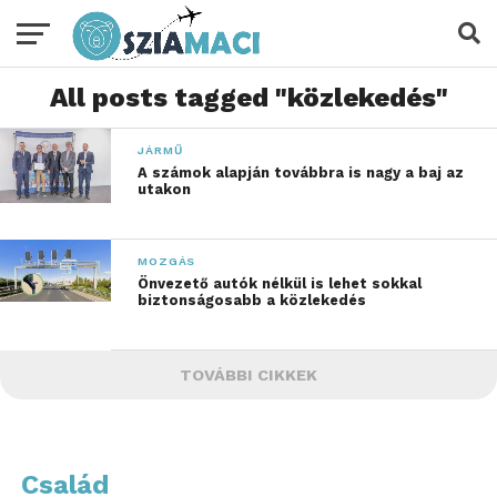
All posts tagged "közlekedés"
JÁRMŰ
A számok alapján továbbra is nagy a baj az
utakon
MOZGÁS
Önvezető autók nélkül is lehet sokkal
biztonságosabb a közlekedés
TOVÁBBI CIKKEK
Család