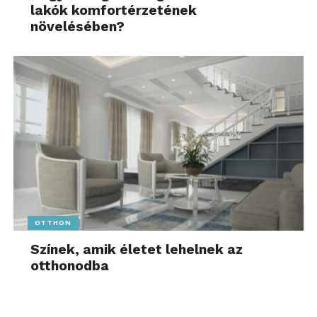
lakók komfortérzetének
növelésében?
OTTHON
Színek, amik életet lehelnek az
otthonodba