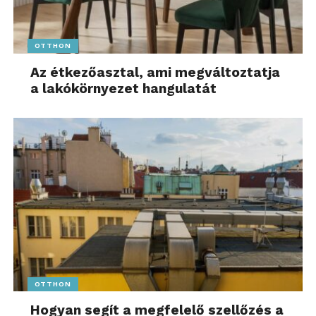
OTTHON
Az étkezőasztal, ami megváltoztatja
a lakókörnyezet hangulatát
OTTHON
Hogyan segít a megfelelő szellőzés a