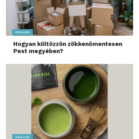
CSALÁD
Hogyan költözzön zökkenőmentesen
Pest megyében?
CSALÁD