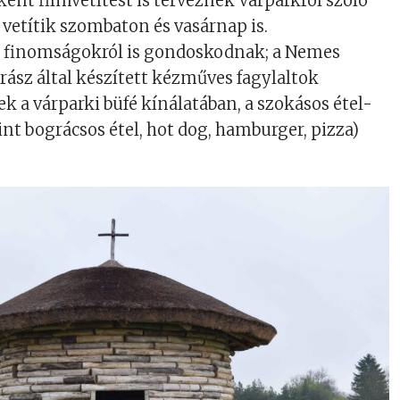
ént filmvetítést is terveznek Várparkról szóló
vetítik szombaton és vasárnap is.
 finomságokról is gondoskodnak; a Nemes
ász által készített kézműves fagylaltok
ek a várparki büfé kínálatában, a szokásos étel-
int bográcsos étel, hot dog, hamburger, pizza)