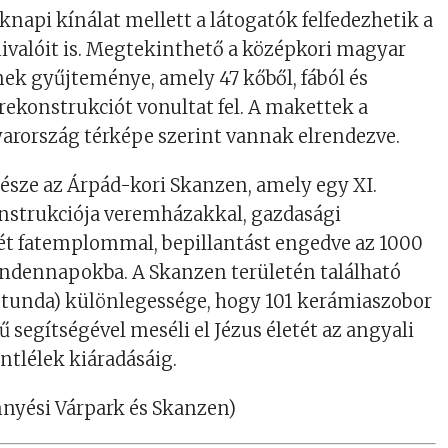
knapi kínálat mellett a látogatók felfedezhetik a
nivalóit is. Megtekinthető a középkori magyar
ek gyűjteménye, amely 47 kőből, fából és
 rekonstrukciót vonultat fel. A makettek a
arország térképe szerint vannak elrendezve.
része az Árpád-kori Skanzen, amely egy XI.
onstrukciója veremházakkal, gazdasági
ét fatemplommal, bepillantást engedve az 1000
indennapokba. A Skanzen területén található
unda) különlegessége, hogy 101 kerámiaszobor
segítségével meséli el Jézus életét az angyali
entlélek kiáradásáig.
innyési Várpark és Skanzen)