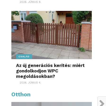
2026. JÚNIUS 8.
CSALÁD
Az új generációs kerítés: miért
gondolkodjon WPC
megoldásokban?
2026. JÚNIUS 4.
Otthon