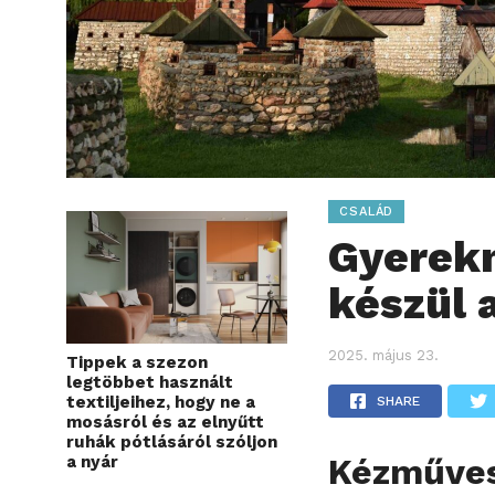
CSALÁD
Gyerekn
készül 
2025. május 23.
Tippek a szezon
legtöbbet használt
textiljeihez, hogy ne a
SHARE
mosásról és az elnyűtt
ruhák pótlásáról szóljon
Kézműves
a nyár