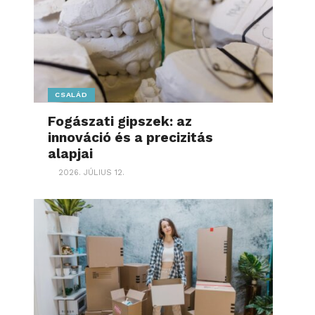
CSALÁD
Fogászati gipszek: az
innováció és a precizitás
alapjai
2026. JÚLIUS 12.