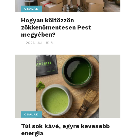
CSALÁD
Hogyan költözzön
zökkenőmentesen Pest
megyében?
2026. JÚLIUS 8.
CSALÁD
Túl sok kávé, egyre kevesebb
energia