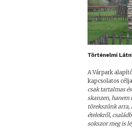
Történelmi Látn
A Várpark alapító
kapcsolatos célja
csak tartalmas és
skanzen, hanem m
törekszünk arra, 
ételekről, család
sokszor meg is l