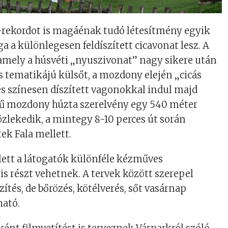
-rekordot is magáénak tudó létesítmény egyik
a a különlegesen feldíszített cicavonat lesz. A
 amely a húsvéti „nyuszivonat” nagy sikere után
ás tematikájú külsőt, a mozdony elején „cicás
s színesen díszített vagonokkal indul majd
evű mozdony húzta szerelvény egy 540 méter
zlekedik, a mintegy 8-10 perces út során
ek Fala mellett.
lett a látogatók különféle kézműves
is részt vehetnek. A tervek között szerepel
tés, de bőrözés, kötélverés, sőt vasárnap
ható.