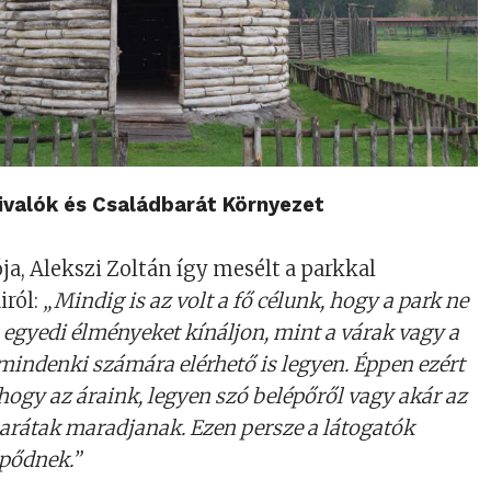
ivalók és Családbarát Környezet
ja, Alekszi Zoltán így mesélt a parkkal
iról:
„Mindig is az volt a fő célunk, hogy a park ne
 egyedi élményeket kínáljon, mint a várak vagy a
indenki számára elérhető is legyen. Éppen ezért
hogy az áraink, legyen szó belépőről vagy akár az
barátak maradjanak. Ezen persze a látogatók
epődnek.”