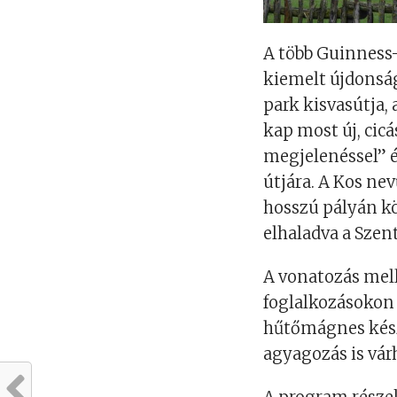
A több Guinness
kiemelt újdonság
park kisvasútja,
kap most új, cic
megjelenéssel” é
útjára. A Kos n
hosszú pályán kö
elhaladva a Szent
A vonatozás mel
foglalkozásokon 
hűtőmágnes készí
agyagozás is vár