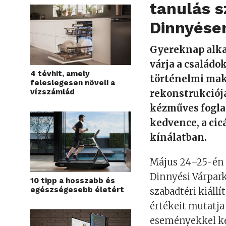
tanulás s
Dinnyése
Gyereknap alka
várja a családo
4 tévhit, amely
történelmi mak
feleslegesen növeli a
vízszámlád
rekonstrukciój
kézműves foglal
kedvence, a cic
kínálatban.
Május 24–25-én 
Dinnyési Várpark
10 tipp a hosszabb és
egészségesebb életért
szabadtéri kiáll
értékeit mutatja
eseményekkel ké