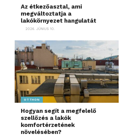
Az étkezőasztal, ami
megváltoztatja a
lakókörnyezet hangulatát
2026. JÚNIUS 10.
OTTHON
Hogyan segít a megfelelő
szellőzés a lakók
komfortérzetének
növelésében?