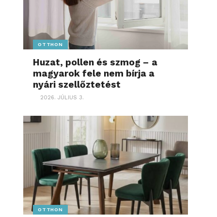
OTTHON
Huzat, pollen és szmog – a
magyarok fele nem bírja a
nyári szellőztetést
2026. JÚLIUS 3.
OTTHON