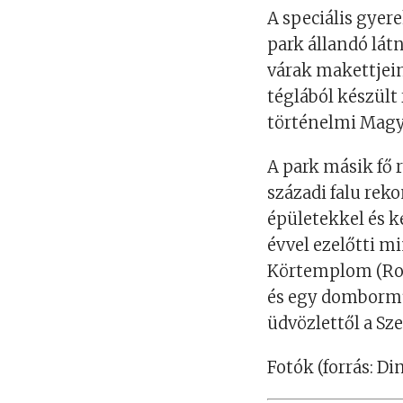
A speciális gyere
park állandó lát
várak makettjein
téglából készült
történelmi Magy
A park másik fő 
századi falu rek
épületekkel és k
évvel ezelőtti m
Körtemplom (Rot
és egy dombormű 
üdvözlettől a Sz
Fotók (forrás: D