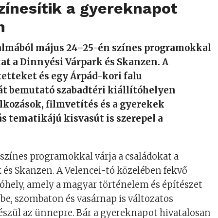
zínesítik a gyereknapot
n
lmából május 24–25-én színes programokkal
kat a Dinnyési Várpark és Skanzen. A
etteket és egy Árpád-kori falu
át bemutató szabadtéri kiállítóhelyen
kozások, filmvetítés és a gyerekek
ás tematikájú kisvasút is szerepel a
színes programokkal várja a családokat a
 és Skanzen. A Velencei-tó közelében fekvő
ítóhely, amely a magyar történelem és építészet
 be, szombaton és vasárnap is változatos
szül az ünnepre. Bár a gyereknapot hivatalosan