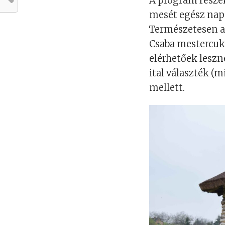
A program részek
mesét egész nap 
Természetesen a
Csaba mestercukr
elérhetőek leszn
ital választék (m
mellett.