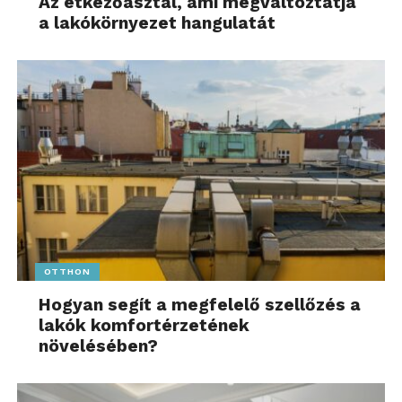
Az étkezőasztal, ami megváltoztatja
a lakókörnyezet hangulatát
OTTHON
Hogyan segít a megfelelő szellőzés a
lakók komfortérzetének
növelésében?