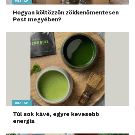
CSALÁD
Hogyan költözzön zökkenőmentesen
Pest megyében?
CSALÁD
Túl sok kávé, egyre kevesebb
energia