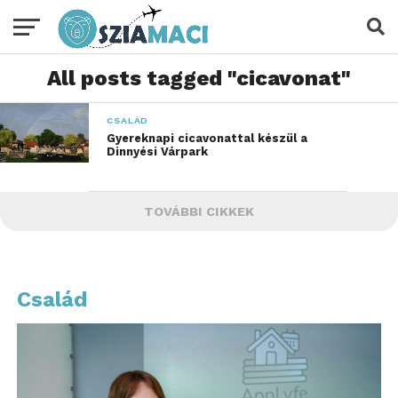
All posts tagged "cicavonat"
CSALÁD
Gyereknapi cicavonattal készül a
Dinnyési Várpark
TOVÁBBI CIKKEK
Család