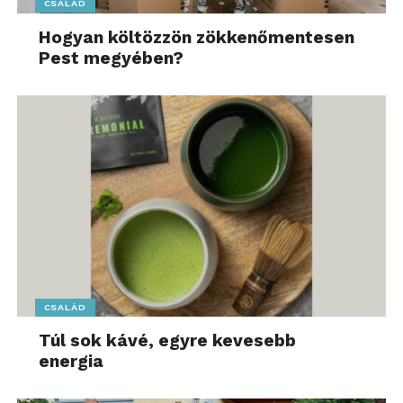
CSALÁD
Hogyan költözzön zökkenőmentesen
Pest megyében?
CSALÁD
Túl sok kávé, egyre kevesebb
energia