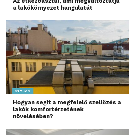
Az étkezőasztal, ami megváltoztatja
a lakókörnyezet hangulatát
OTTHON
Hogyan segít a megfelelő szellőzés a
lakók komfortérzetének
növelésében?