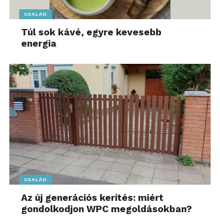
CSALÁD
Túl sok kávé, egyre kevesebb
energia
CSALÁD
Az új generációs kerítés: miért
gondolkodjon WPC megoldásokban?