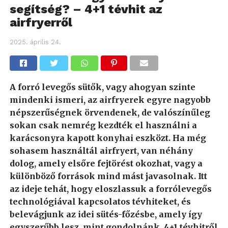
segítség? – 4+1 tévhit az
airfryerről
2025. április 24.
A forró levegős sütők, vagy ahogyan szinte
mindenki ismeri, az airfryerek egyre nagyobb
népszerűségnek örvendenek, de valószínűleg
sokan csak nemrég kezdték el használni a
karácsonyra kapott konyhai eszközt. Ha még
sohasem használtál airfryert, van néhány
dolog, amely elsőre fejtörést okozhat, vagy a
különböző források mind mást javasolnak. Itt
az ideje tehát, hogy eloszlassuk a forrólevegős
technológiával kapcsolatos tévhiteket, és
belevágjunk az idei sütés-főzésbe, amely így
egyszerűbb lesz, mint gondolnánk. 4+1 tévhitről