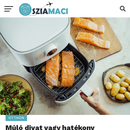
OTTHON
Múló divat vagy hatékony