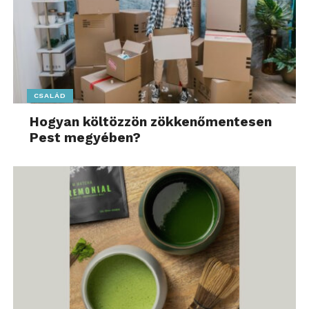
működés érdekében.
Forrás: Rama
Szenvedélyünk a szabadidő – További friss híreket
talál a
Passzio.hu
főoldalán! Kövesse a TechKalauz
CSALÁD
technológiai híreket és csatlakozzon hozzánk a
Hogyan költözzön zökkenőmentesen
Facebookon
is!
Pest megyében?