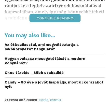
rántjuk le a leplet az airfryerek használatával
kapcsolatban, amely így még könnyebbé teheti
a mindennapi konyhai életet.
CONTINUE READING
Van élet a fagyasztott
You may also like...
hasábburgonyán túl
Az étkezőasztal, ami megváltoztatja a
Sokan úgy gondolják, hogy az airfryer kizárólag
lakókörnyezet hangulatát
fagyasztott ételek, például hasábburgonya vagy
Hogyan válassz mosogatótálcát a modern
csirkefalatok elkészítésére alkalmas, pedig az
konyhához?
eszköz ennél lényegesen sokoldalúbb.
Grillezhetünk benne húsokat, halakat, zöldségeket,
Okos tárolás – több szabadidő
sőt, akár süteményeket is készíthetünk, utóbbiak
Candy – 80 éve a jövőt inspirálja, most új korszakot
között például különböző piskótákat vagy pitéket is.
nyit
Ma már számos olyan recept érhető el, amelyek
kimondottan airfryerekhez adják meg a
KAPCSOLÓDÓ CIKKEK:
FŐZÉS
,
KONYHA
mennyiségeket, illetve a sütési időt és hőfokot.
Egyes készülékeken apró ikonok jelzik, milyen