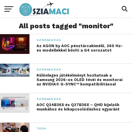
All posts tagged "monitor"
SZÓRAKOZÁS
Az AGON by AOC pénztárcakímélő, 260 Hz-
es modellekkel bővíti a G4 sorozatot
SZÓRAKOZÁS
Különleges játékélményt hozhatnak a
Samsung 2026-os OLED tévéi és monitorai
az NVIDIA® G-SYNC™ kompatibilitással
SZÓRAKOZÁS
AOC Q24B36X és Q27B36X – QHD kijelzők
munkához és kikapcsolódáshoz egyaránt
TECH