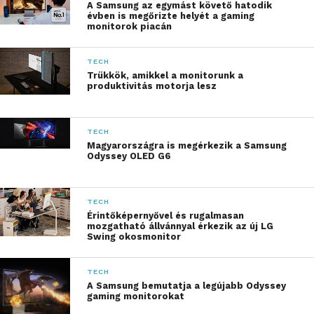
A Samsung az egymást követő hatodik
évben is megőrizte helyét a gaming
monitorok piacán
TECH
Trükkök, amikkel a monitorunk a
produktivitás motorja lesz
TECH
Magyarországra is megérkezik a Samsung
Odyssey OLED G6
TECH
Érintőképernyővel és rugalmasan
mozgatható állvánnyal érkezik az új LG
Swing okosmonitor
TECH
A Samsung bemutatja a legújabb Odyssey
gaming monitorokat