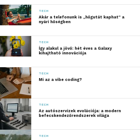
TECH
Akár a telefonunk is „hőgutát kaphat” a
nyári hőségben
Alakítsuk igényeinkre az
TECH
elrendezést
Így alakul a jövő: hét éves a Galaxy
kihajtható innovációja
Számos munkakörben többféle feladatot végzünk –
például szövegszerkesztés mellett táblázatokat is
TECH
kezelünk –, mindezt gyakran hosszú ideig,
Mi az a vibe coding?
megszakítás nélkül, így javasolt olyan monitort
választunk, amit kényelmesen, az adott feladattól
függően elforgathatunk és beállíthatunk.
TECH
Az autószervizek evolúciója: a modern
Programozáshoz vagy szövegszerkesztési
befecskendezőrendszerek világa
feladatokhoz a monitort érdemes pivot (álló) módba
forgatni, így lényegesen többet láthatunk a
függőlegesen elrendezett adatsorokból, azaz
TECH