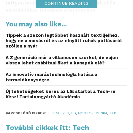
milyen beállításokkal, elrendezésekkel és
CONTINUE READING
szokásokkal lehetünk ténylegesen
hatékonyabbak a monitorok használatával.
You may also like...
A monitorokkal kényelmesebb és ergonomikusabb
Tippek a szezon legtöbbet használt textiljeihez,
lehet az egész napos munkavégzés, sokan azonban
hogy ne a mosásról és az elnyűtt ruhák pótlásáról
a megvásárolt kijelzőt egyszerűen elhelyezik az
szóljon a nyár
asztalon, és a laptop képernyőjének kiterjesztésére
A Z generáció már a villamoson szurkol, de vajon
használják. Holott ennél sokkal több területen
vissza lehet csábítani őket a kanapék elé?
segíthetnek minket a monitorjaink.
Az innovatív marástechnológia hatása a
termelékenységre
Új tehetségeket keres az LG: startol a Tech-re
Kész! Tartalomgyártó Akadémia
KAPCSOLÓDÓ CIKKEK:
ELRENDEZÉS
,
LG
,
MONITOR
,
MUNKA
,
TIPP
További cikkek itt: Tech