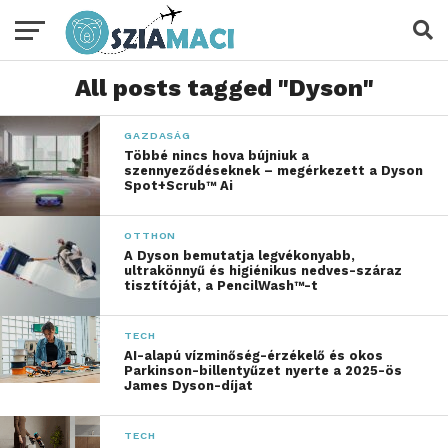
All posts tagged "Dyson"
GAZDASÁG
Többé nincs hova bújniuk a
szennyeződéseknek – megérkezett a Dyson
Spot+Scrub™ Ai
OTTHON
A Dyson bemutatja legvékonyabb,
ultrakönnyű és higiénikus nedves-száraz
tisztítóját, a PencilWash™-t
TECH
AI-alapú vízminőség-érzékelő és okos
Parkinson-billentyűzet nyerte a 2025-ös
James Dyson-díjat
TECH