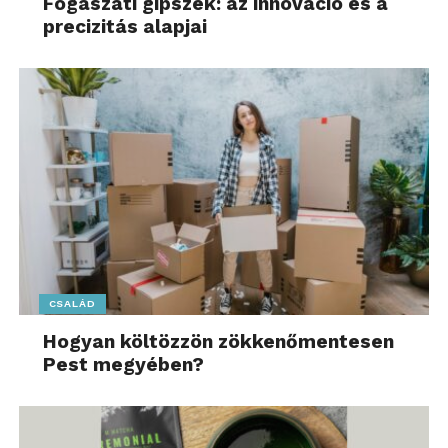
Fogászati gipszek: az innováció és a
precizitás alapjai
CSALÁD
Hogyan költözzön zökkenőmentesen
Pest megyében?