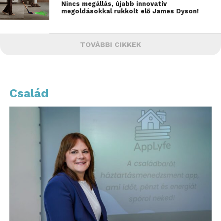
Nincs megállás, újabb innovatív
megoldásokkal rukkolt elő James Dyson!
TOVÁBBI CIKKEK
Család