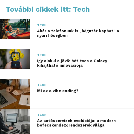
További cikkek itt: Tech
„Az elmúlt évek során a
merész dizájn, a
TECH
Akár a telefonunk is „hőgutát kaphat” a
legmodernebb
nyári hőségben
technológia és élvonalbeli
kutatómunka
TECH
Így alakul a jövő: hét éves a Galaxy
bevetésével teljesen
kihajtható innovációja
megújítottuk a műszaki
eszközök formáját
TECH
Mi az a vibe coding?
azokban a kategóriákban,
ahol megjelentünk. Az új
technológiára épített
TECH
Az autószervizek evolúciója: a modern
motorok,
befecskendezőrendszerek világa