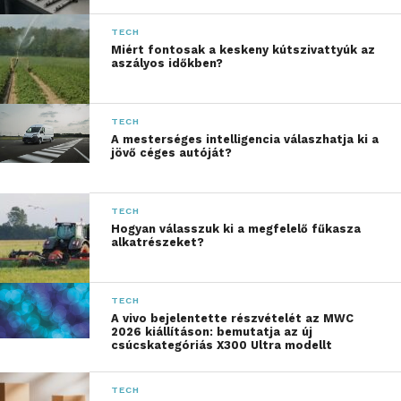
fűtőberendezések,
szeparációs rendszerek
TECH
Miért fontosak a keskeny kútszivattyúk az
és aerodinamikai
aszályos időkben?
megoldások fejlesztése
lehetővé tette, hogy
TECH
A mesterséges intelligencia válaszhatja ki a
radikálisan
jövő céges autóját?
megváltoztassuk egy sor
berendezés megszokott
TECH
Hogyan válasszuk ki a megfelelő fűkasza
formáját, és mégis nagy
alkatrészeket?
teljesítményű termékeket
gyártsunk. Mi találtuk fel
TECH
A vivo bejelentette részvételét az MWC
a ciklonikus,
2026 kiállításon: bemutatja az új
csúcskategóriás X300 Ultra modellt
szívóteljesítmény-
veszteség nélküli
TECH