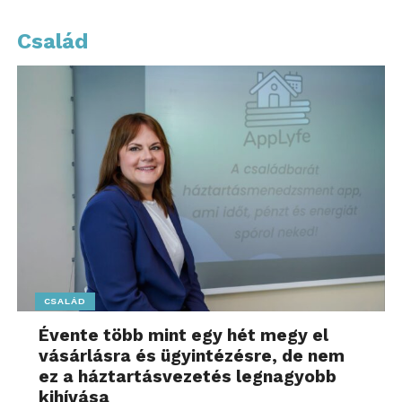
Család
James Dyson 11 terméket mutatott be, amelyek
közül néhány már kapható, mások pedig hamarosan
megjelennek, többek között…
A világ legvékonyabb porszívója, a Dyson
PencilVac™ – 2025 novembertől online
rendelhető, 2026-tól a boltokban is elérhető
Mindössze 38mm átmérőjű rúdjával a Dyson
PencilVac™ könnyedén siklik a padlón, és minden
irányban tisztít, beleértve az oldalirányt és az
alacsony bútorok alatt is. Meghajtásáról az új,
CSALÁD
erőteljes és kompakt Hyperdymium™ 140k motor
Évente több mint egy hét megy el
gondoskodik, amelynek átmérője megközelítőleg
vásárlásra és ügyintézésre, de nem
megegyezik egy 2 eurós érme átmérőjével.
ez a háztartásvezetés legnagyobb
kihívása
A porszívó új alapokra helyezi a takarítást a konstans