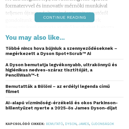
formatervvel és innovatív mérnöki munkával
teljesen újragondolta mindazt, amit az autóról
CONTINUE READING
gondoltunk. Ez volt az első autó, amelynek
keresztirányú motorja az első kerekeket hajtotta,
úgy csökkentve a jármű hosszát, hogy közben
You may also like...
maximalizálta a belső térkínálatot. A kis kerekek
Többé nincs hova bújniuk a szennyeződéseknek –
miatt eltűntek a hátsó kerékívek, amelyek zavarták
megérkezett a Dyson Spot+Scrub™ Ai
az utasokat, és a kerekek sarkokban való elhelyezése
pedig az elsőkerék-hajtással kombinálva nagyban
A Dyson bemutatja legvékonyabb, ultrakönnyű és
higiénikus nedves-száraz tisztítóját, a
javította az autó kezelhetőségét.
PencilWash™-t
Sir James Dyson, a Dyson
Bemutatták a Bölöni – az erdélyi legenda című
alapítója
egy vadonatúj
filmet
porszívó-modellel, a Dyson
AI-alapú vízminőség-érzékelő és okos Parkinson-
billentyűzet nyerte a 2025-ös James Dyson-díjat
PencilVac™ készülékkel a
kezében lépett a színpadra, és
KAPCSOLÓDÓ CIKKEK:
BEMUTATÓ
,
DYSON
,
JAMES
,
ÚJDONSÁGOK
elmondta: