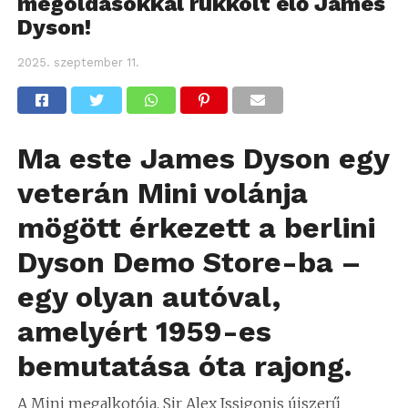
megoldásokkal rukkolt elő James
Dyson!
2025. szeptember 11.
Ma este James Dyson egy
veterán Mini volánja
mögött érkezett a berlini
Dyson Demo Store-ba –
egy olyan autóval,
amelyért 1959-es
bemutatása óta rajong.
A Mini megalkotója, Sir Alex Issigonis újszerű