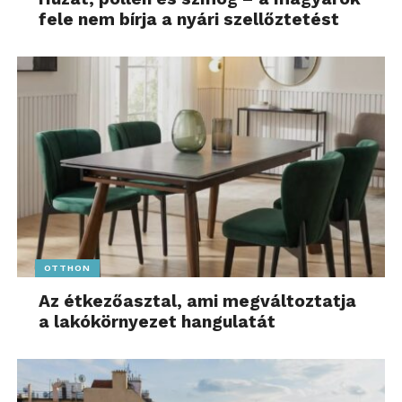
fele nem bírja a nyári szellőztetést
OTTHON
Az étkezőasztal, ami megváltoztatja
a lakókörnyezet hangulatát