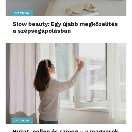
OTTHON
Slow beauty: Egy újabb megközelítés
a szépségápolásban
OTTHON
Huzat, pollen és szmog – a magyarok