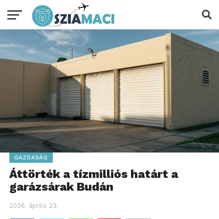
GAZDASÁG
Áttörték a tízmilliós határt a
garázsárak Budán
2026. április 23.