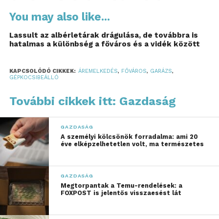
érdemi drágulás, bár a
You may also like...
rekorder Kecskemét
Lassult az albérletárak drágulása, de továbbra is
áraival így is megközelíti
hatalmas a különbség a főváros és a vidék között
a budapesti szintet –
KAPCSOLÓDÓ CIKKEK:
ÁREMELKEDÉS
,
FŐVÁROS
,
GARÁZS
,
derült ki az Otthon
GÉPKOCSIBEÁLLÓ
Centrum országos
További cikkek itt: Gazdaság
elemzéséből.
GAZDASÁG
Országos szinten 8,4 millió forint volt a garázsok
A személyi kölcsönök forradalma: ami 20
éve elképzelhetetlen volt, ma természetes
átlagára tavaly, ami 15,7 százalékos növekedést
jelent a 2024-es évhez képest. A budai kerületek
közül elsőként a XII. kerület lépte át a 10 millió
GAZDASÁG
forintot: a Hegyvidéken átlagosan 10,9 millió
Megtorpantak a Temu-rendelések: a
FOXPOST is jelentős visszaesést lát
forintot fizettek a vevők egy garázsért. A III.
kerületben 9,34 millióért, míg a XI. kerületben 8,3