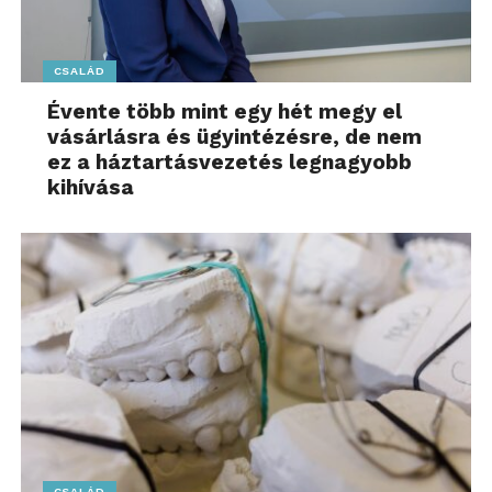
állapot, valamint az extra szolgáltatás – például az
elektromos autótöltés lehetősége – szintén egyre
nagyobb szerepet játszanak az árképzésben.
CSALÁD
Évente több mint egy hét megy el
Kapcsolj ki! További friss híreket talál
vásárlásra és ügyintézésre, de nem
az
oxox.hu
főoldalán! Kövesse a technológiai híreket
ez a háztartásvezetés legnagyobb
és csatlakozzon hozzánk a
Facebookon
is!
kihívása
CSALÁD