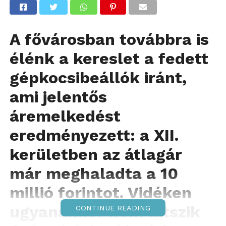
A fővárosban továbbra is
élénk a kereslet a fedett
gépkocsibeállók iránt,
ami jelentős
áremelkedést
eredményezett: a XII.
kerületben az átlagár
már meghaladta a 10
millió forintot. Vidéken
ugyanakkor nem látszik
CONTINUE READING