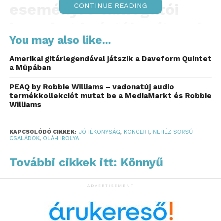
eseményre támogatói
CONTINUE READING
jegyeket is értékesítenek
You may also like...
a segíteni vágyók
Amerikai gitárlegendával játszik a Daveform Quintet
számára.
a Müpában
Eddig 19 gyermeket sikerült megóvni attól, hogy
PEAQ by Robbie Williams – vadonatúj audio
termékkollekciót mutat be a MediaMarkt és Robbie
állami gondozásba kerüljön. Most egy különleges
Williams
jótékonysági koncert segíthet abban, hogy ez a
szám tovább növekedjen – hívja fel a figyelmet a
KAPCSOLÓDÓ CIKKEK:
JÓTÉKONYSÁG
,
KONCERT
,
NEHÉZ SORSÚ
Tűzcsiholó Egyesület
honlapján.
CSALÁDOK
,
OLÁH IBOLYA
Személyes találkozás Oláh
További cikkek itt: Könnyű
Ibolyával
ADVERTISEMENT
Oláh Ibolya
Ibolyántúl
című estjével lép színpadra
egy olyan ügyért, amely valódi családok életét
formálja. Az előadás nem csupán koncert, hanem