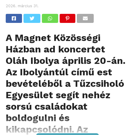
2026. március 31.
A Magnet Közösségi
Házban ad koncertet
Oláh Ibolya április 20-án.
Az Ibolyántúl című est
bevételéből a Tűzcsiholó
Egyesület segít nehéz
sorsú családokat
boldogulni és
kikapcsolódni. Az