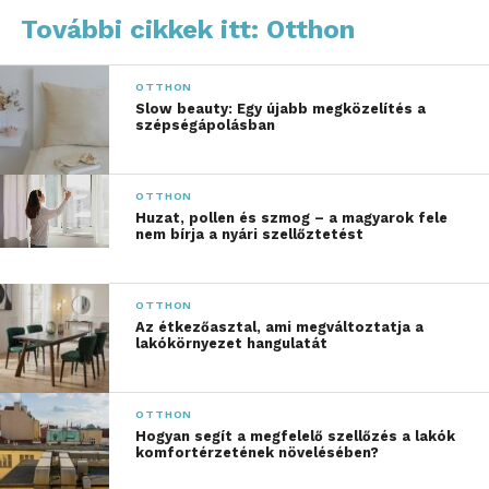
díjnyertes
További cikkek itt: Otthon
technológiánkat olyan
újgenerációs modellek
OTTHON
Slow beauty: Egy újabb megközelítés a
fejlesztésénél használtuk
szépségápolásban
fel, amik az eddiginél is
több felhasználóhoz
OTTHON
Huzat, pollen és szmog – a magyarok fele
juttathatják el a
nem bírja a nyári szellőztetést
Husqvarna minőséget és
innovációinkat.
OTTHON
Az étkezőasztal, ami megváltoztatja a
Robotfűnyíróink számát
lakókörnyezet hangulatát
így idén 24-re bővítjük.
Ezek között
OTTHON
Hogyan segít a megfelelő szellőzés a lakók
megtalálhatók a
komfortérzetének növelésében?
magánszemélyeknek,