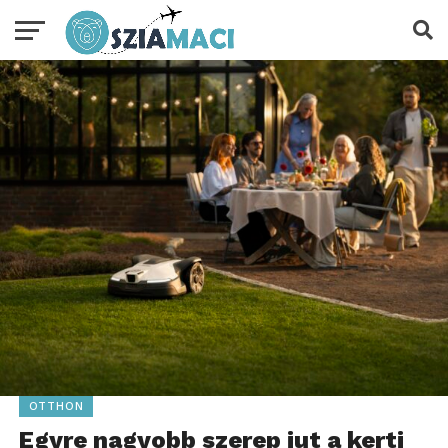
OTTHON
Egyre nagyobb szerep jut a kerti