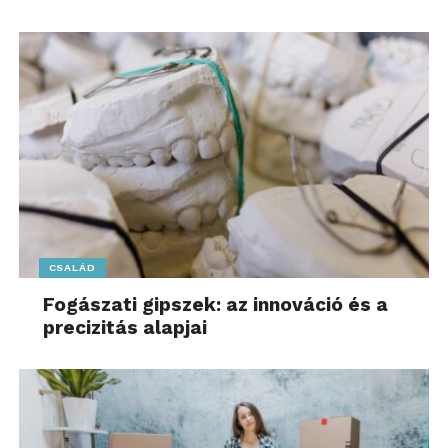
A modellek kompakt felépítésének és csendes
működésének köszönhetően ideálisak városi
környezetben, és bármilyen időjárás esetén
használhatók.
Az új Automower® 308V maximum 800 m²-es
területen használható, az Automower® 312V pedig
maximum 1.200 m²-es területekre lett tervezve.
Akár 40%-os emelkedőkön is alkalmazhatók, és a
vágási felület csíkos, négyzetrácsos vagy
háromszögmintás kivitelben is választható.
CSALÁD
Fogászati gipszek: az innováció és a
Elkalauzoljuk a hírek világában! További friss híreket
precizitás alapjai
talál a
Kalauz.hu
főoldalán! Kövesse a TechKalauz
technológiai híreket és csatlakozzon hozzánk
a
Facebookon
is!