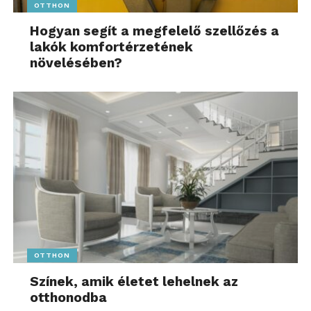
OTTHON
Hogyan segít a megfelelő szellőzés a
lakók komfortérzetének
növelésében?
OTTHON
Színek, amik életet lehelnek az
otthonodba