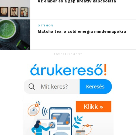
Az ember és a gép kreatív kapcsolata
OTTHON
Matcha tea: a zöld energia mindennapokra
ADVERTISEMENT
A telepítés határolóvezeték nélkül elvégezhető, a
korrekciós adatok pedig a Husqvarna Cloudon
keresztül kerülnek továbbításra, így csak stabil Wi-Fi
kapcsolatra van szükség a teljes gyep területén. A