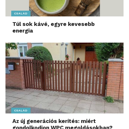
CSALÁD
Túl sok kávé, egyre kevesebb
energia
CSALÁD
Az új generációs kerítés: miért
gondolkodjon WPC megoldásokban?