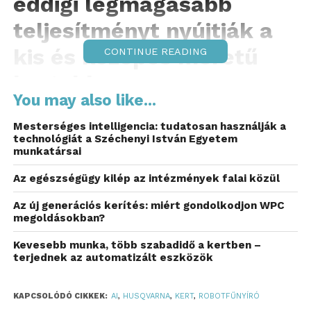
eddigi legmagasabb
teljesítményt nyújtják a
kis és közepes méretű
CONTINUE READING
kertekben.
You may also like...
A Husqvarna legújabb, képfeldolgozási
Mesterséges intelligencia: tudatosan használják a
technológiával felszerelt készülékei több mint 30
technológiát a Széchenyi István Egyetem
évnyi robotfűnyírási szakértelmet ötvöznek. A 2026
munkatársai
tavaszán megjelenő, Európában gyártott modellek az
Az egészségügy kilép az intézmények falai közül
új kamerának és az intuitív működésnek
köszönhetően észlelik a körülöttük lévő
Az új generációs kerítés: miért gondolkodjon WPC
objektumokat, így még könnyebbé téve az otthoni
megoldásokban?
gyepápolást.
Kevesebb munka, több szabadidő a kertben –
terjednek az automatizált eszközök
„A robotfűnyírás
piacvezetőjeként
KAPCSOLÓDÓ CIKKEK:
AI
,
HUSQVARNA
,
KERT
,
ROBOTFŰNYÍRÓ