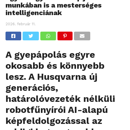
munkában is a mesterséges
intelligenciának
2026. február 11.
A gyepápolás egyre
okosabb és könnyebb
lesz. A Husqvarna új
generációs,
határolóvezeték nélküli
robotfűnyírói AI-alapú
képfeldolgozással az