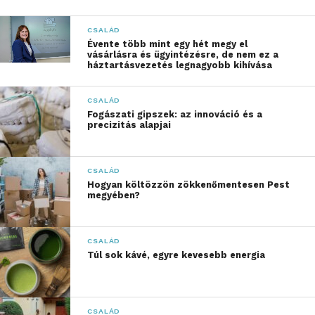
Káros egészségügyi szokások
CSALÁD
Magyarországon
Évente több mint egy hét megy el
vásárlásra és ügyintézésre, de nem ez a
háztartásvezetés legnagyobb kihívása
Dohányzás: a magyarok harmada (32%)
naponta legalább egyszer rágyújt vagy
CSALÁD
pipázik, jelentős részük napon belül
Fogászati gipszek: az innováció és a
többször is
precizitás alapjai
Alkohol: a magyarok negyede (24%)
hetente legalább egyszer iszik alkoholt,
CSALÁD
minden huszadik egy napot sem hagy
Hogyan költözzön zökkenőmentesen Pest
megyében?
ki
Túlevés: a magyarok ötöde (21%)
CSALÁD
legalább hetente egyszer kényszeresen
Túl sok kávé, egyre kevesebb energia
túleszi magát
Social média: minden tizedik magyar
(9%) túlzottan függ a social médiától,
CSALÁD