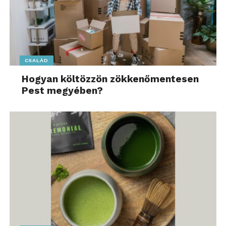
szerint a munkahelyi stressz tartja őket fogva az
egészségtelen szokásokban. A magánéleti stresszt
okolja a magyar válaszadók 37%-a. Ugyanakkor a
káros szokásainkhoz ragaszkodunk, hiszen a
változtatási igény az átlagnál alacsonyabb.
CSALÁD
Barátoktól, családtagoktól vár támogatást az
Hogyan költözzön zökkenőmentesen
egészségtelen szokások elhagyásáért minden
Pest megyében?
negyedik magyar és ugyanennyien (24%) lennének
nyitottak szakértői segítségre is.
„A felmérés adatai
rávilágítanak arra, hogy
Magyarországon a
munkahelyi stressz az
egészségtelen szokások
egyik legfőbb fenntartója.