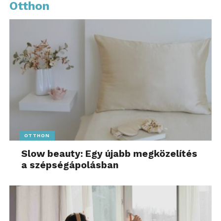
Otthon
okolják egészségkárosító
szokásaikért, komoly
figyelmeztetés. Az
egészségesebb
munkakörnyezet
megteremtése nem
választás, hanem sürgető
közös felelősség”
OTTHON
Slow beauty: Egy újabb megközelítés
– mondta a kutatás eredményei kapcsán
dr. Váradi
a szépségápolásban
György
, a STADA magyarországi ügyvezetője.
Elkalauzoljuk a hírek világában! További friss híreket
talál a
Kalauz.hu
főoldalán! Kövesse a TechKalauz