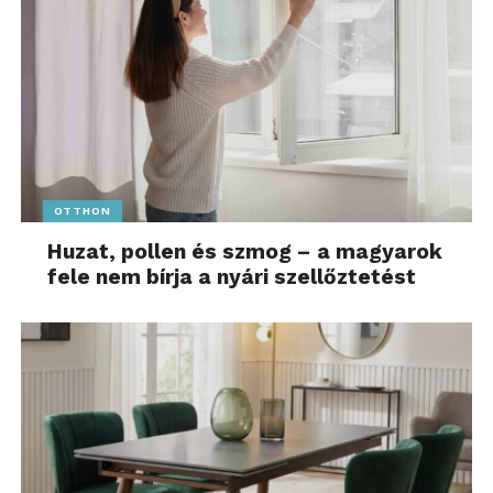
technológiai híreket és csatlakozzon hozzánk
a
Facebookon
is!
OTTHON
Huzat, pollen és szmog – a magyarok
fele nem bírja a nyári szellőztetést