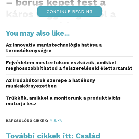
– borús képet fest a
káros függőségekről a
CONTINUE READING
STADA Health Report
You may also like...
2025.
Az innovatív marástechnológia hatása a
A 22, főképp európai országban végzett
termelékenységre
felmérés eredményei alapján legnagyobb
Fejvédelem mesterfokon: eszközök, amikkel
arányban a magyarok teszik felelőssé a
meghosszabbíthatod a felszereléseid élettartamát
munkahelyi stresszt a káros egészségügyi
Az irodabútorok szerepe a hatékony
szokásaik miatt, szakértői segítségre pedig
munkakörnyezetben
csak minden negyedik nyitott.
Trükkök, amikkel a monitorunk a produktivitás
A STADA Health Report 2025 reprezentatív kutatás
motorja lesz
22, főképp európai országban térképezte fel, hogy
mik a legkárosabb egészségügyi szokásaink,
KAPCSOLÓDÓ CIKKEK:
MUNKA
hajlandóak lennénk-e változtatni rajtuk és ha nem,
mi akadályoz bennünket.
További cikkek itt: Család