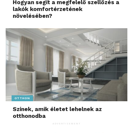
Hogyan segít a megfelelő szellőzés a
lakók komfortérzetének
növelésében?
OTTHON
Színek, amik életet lehelnek az
otthonodba
ADVERTISEMENT