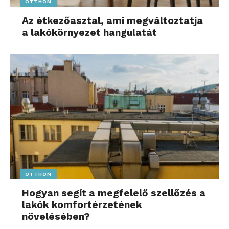
OTTHON
Az étkezőasztal, ami megváltoztatja
a lakókörnyezet hangulatát
OTTHON
Hogyan segít a megfelelő szellőzés a
lakók komfortérzetének
növelésében?