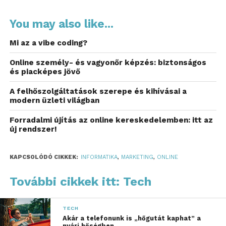
A sikeres digitális marketing egyik alapja a
You may also like...
megbízható infrastruktúra, főleg, ha
SMTP
szervereket bérelsz
hírlevélküldéshez. Lényeges,
Mi az a vibe coding?
hogy a használt IP cím kizárólag a te levelezési
céljaidra legyen fenntartva. Miért is számít ez? Azért,
Online személy- és vagyonőr képzés: biztonságos
és piacképes jövő
mert a dedikált IP cím révén elkerülheted, hogy e-
maileid a spam mappába kerüljenek, csak mert
A felhőszolgáltatások szerepe és kihívásai a
mások korábban kéretlen leveleket küldtek az adott
modern üzleti világban
IP címről. Így biztosíthatod, hogy üzeneteid ne
Forradalmi újítás az online kereskedelemben: itt az
vesszenek el egy mások által terhelt múlt miatt.
új rendszer!
Az e-mailküldési korlátok
KAPCSOLÓDÓ CIKKEK:
INFORMATIKA
,
MARKETING
,
ONLINE
elkerülése
További cikkek itt: Tech
Tudtad, hogy sok internetszolgáltató és e-mail
szolgáltató korlátozza a kézbesíthető e-mailek
TECH
számát óránként? Ez probléma lehet, ha több ezer
Akár a telefonunk is „hőgutát kaphat” a
címzettet szeretnél elérni. Azonban az AB Plusz által
nyári hőségben