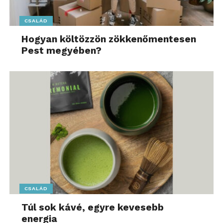
CSALÁD
Hogyan költözzön zökkenőmentesen
Pest megyében?
CSALÁD
Túl sok kávé, egyre kevesebb
energia