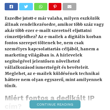
Eszedbe jutott-e már valaha, milyen eszközök
állnak rendelkezésedre, amikor több száz vagy
akár több ezer e-mailt szeretnél eljuttatni
címzettjeidhez? Az e-mailek a digitális korban
fontos szerepet töltenek be, nem csak
személyes kapcsolattartás céljából, hanem a
marketing világában is. A hírlevelek
segítségével jelentősen növelheted
vállalkozásod ismertségét és bevételeit.
Meglehet, az e-mailek küldésének technikai
háttere nem olyan egyszerű, mint amilyennek
tűnik.
Miért fontos a dedikált IP
cím?
CONTINUE READING