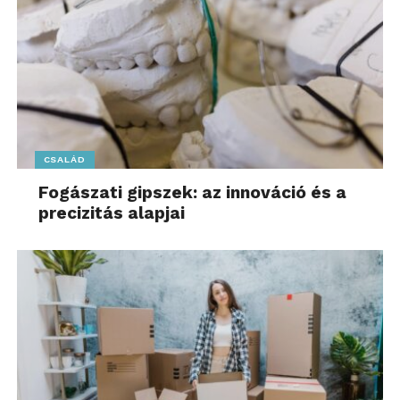
További friss híreket talál a
www.sziamaci.hu
főoldalán! Kövesse a technológiai híreket és
csatlakozzon hozzánk a
Facebookon
is!
CSALÁD
Fogászati gipszek: az innováció és a
precizitás alapjai