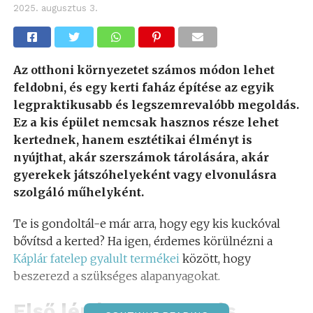
2025. augusztus 3.
Az otthoni környezetet számos módon lehet
feldobni, és egy kerti faház építése az egyik
legpraktikusabb és legszemrevalóbb megoldás.
Ez a kis épület nemcsak hasznos része lehet
kertednek, hanem esztétikai élményt is
nyújthat, akár szerszámok tárolására, akár
gyerekek játszóhelyeként vagy elvonulásra
szolgáló műhelyként.
Te is gondoltál-e már arra, hogy egy kis kuckóval
bővítsd a kerted? Ha igen, érdemes körülnézni a
Káplár fatelep gyalult termékei
között, hogy
beszerezd a szükséges alapanyagokat.
Első lépések: tervezés