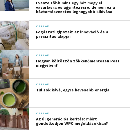
Miután végiggondoltad, mik a céljaid a faházzal, itt
Évente több mint egy hét megy el
az ideje papírra vetni a részletes tervrajzot, beleértve
vásárlásra és ügyintézésre, de nem ez a
háztartásvezetés legnagyobb kihívása
a tető, az ajtók és az ablakok elrendezését, illetve a
szellőzés és fényviszonyok megtervezését.
CSALÁD
Fogászati gipszek: az innováció és a
Anyagbeszerzés és
precizitás alapjai
választás
CSALÁD
Milyen fából készüljön a faházad? A faanyag
Hogyan költözzön zökkenőmentesen Pest
kiválasztása kritikus lépés annak biztosítása
megyében?
érdekében, hogy az építmény hosszú távon
ellenálljon az időjárás viszontagságainak. A lucfenyő
CSALÁD
például kedvelt választás, mert könnyen kezelhető,
Túl sok kávé, egyre kevesebb energia
bár kültéri használatra szükség van a kezelésére.
Fenyő fűrészárut például Káplár fatelep széles
kínálatában is találhatsz.
CSALÁD
Az új generációs kerítés: miért
Ha tartósabb anyagra vágysz, a vörösfenyő megfelelő
gondolkodjon WPC megoldásokban?
lehet, bár az drágább opció. Ha igazán időtálló