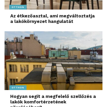
OTTHON
Az étkezőasztal, ami megváltoztatja
a lakókörnyezet hangulatát
OTTHON
Hogyan segít a megfelelő szellőzés a
lakók komfortérzetének