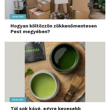
CSALÁD
Hogyan költözzön zökkenőmentesen
Pest megyében?
CSALÁD
Túl sok kávé, egyre kevesebb