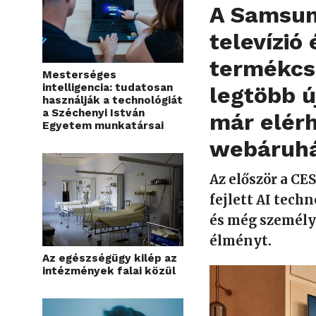
A Samsun
televízió
termékcsa
Mesterséges
intelligencia: tudatosan
legtöbb 
használják a technológiát
a Széchenyi István
már elérh
Egyetem munkatársai
webáruhá
Az először a CE
fejlett AI tech
és még személyr
élményt.
Az egészségügy kilép az
intézmények falai közül