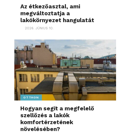
Az étkezőasztal, ami
megváltoztatja a
lakókörnyezet hangulatát
2026. JÚNIUS 10.
OTTHON
Hogyan segít a megfelelő
szellőzés a lakók
komfortérzetének
növelésében?