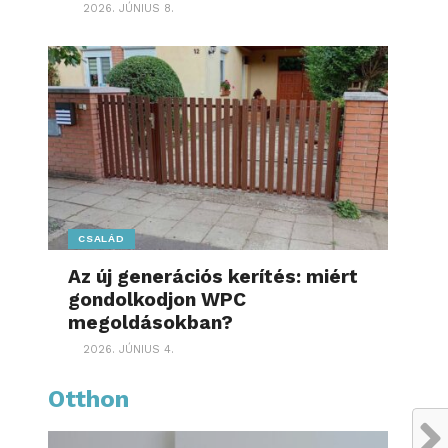
2026. JÚNIUS 8.
CSALÁD
Az új generációs kerítés: miért
gondolkodjon WPC
megoldásokban?
2026. JÚNIUS 4.
Otthon