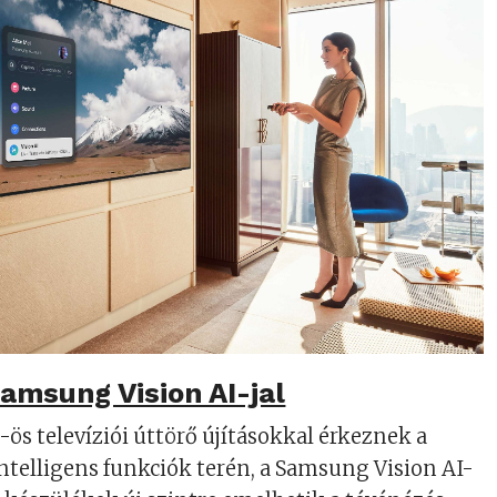
Samsung Vision AI-jal
s televíziói úttörő újításokkal érkeznek a
telligens funkciók terén, a Samsung Vision AI-