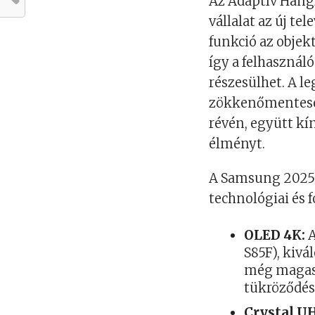
Az Adaptív Hangz
vállalat az új te
funkció az objek
így a felhasznál
részesülhet. A 
zökkenőmentese
révén, együtt kí
élményt.
A Samsung 2025-ö
technológiai és 
OLED 4K:
A
S85F), kivá
még magasa
tükröződés
Crystal U