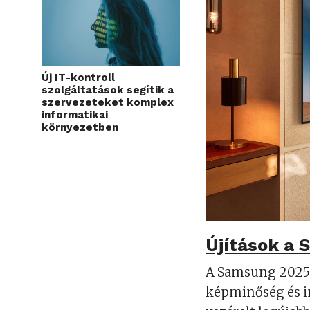
Új IT-kontroll
szolgáltatások segítik a
szervezeteket komplex
informatikai
környezetben
Újítások a 
A Samsung 2025-ö
képminőség és in