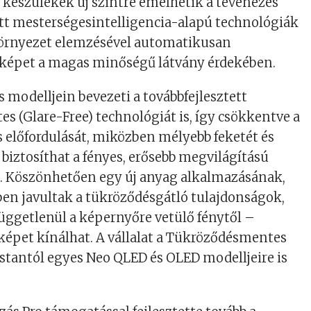
b készülékek új szintre emelhetik a tévénézés
ett mesterségesintelligencia-alapú technológiák
 környezet elemzésével automatikusan
a képet a magas minőségű látvány érdekében.
modelljein bevezeti a továbbfejlesztett
 (Glare-Free) technológiát is, így csökkentve a
 előfordulását, miközben mélyebb feketét és
 biztosíthat a fényes, erősebb megvilágítású
s. Köszönhetően egy új anyag alkalmazásának,
en javultak a tükröződésgátló tulajdonságok,
függetlenül a képernyőre vetülő fénytől –
épet kínálhat. A vállalat a Tükröződésmentes
stantól egyes Neo QLED és OLED modelljeire is