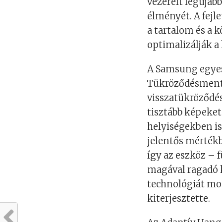
vezérelt legújab
élményét. A fejl
a tartalom és a
optimalizálják 
A Samsung egyes 
Tükröződésmentes
visszatükröződés
tisztább képeket
helyiségekben i
jelentős mértékb
így az eszköz – 
magával ragadó k
technológiát mo
kiterjesztette.