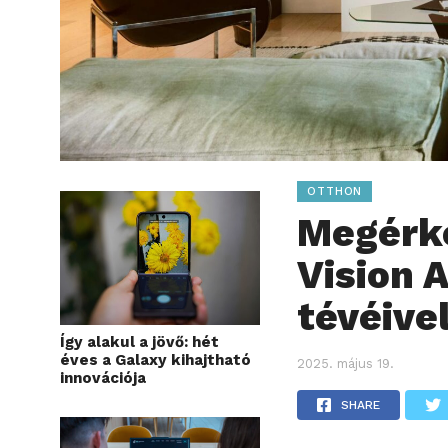
OTTHON
Megérk
Vision A
tévéive
Így alakul a jövő: hét
éves a Galaxy kihajtható
2025. május 19.
innovációja
SHARE