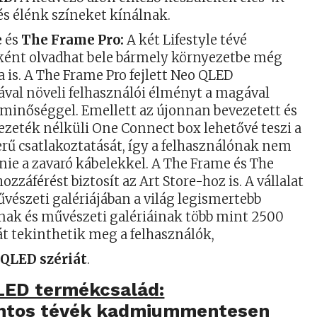
és élénk színeket kínálnak.
e
és
The Frame Pro:
A két Lifestyle tévé
ént olvadhat bele bármely környezetbe még
 is. A The Frame Pro fejlett Neo QLED
ával növeli felhasználói élményt a magával
minőséggel. Emellett az újonnan bevezetett és
ezeték nélküli One Connect box lehetővé teszi a
erű csatlakoztatását, így a felhasználónak nem
nie a zavaró kábelekkel. A The Frame és The
ozzáférést biztosít az Art Store-hoz is. A vállalat
űvészeti galériájában a világ legismertebb
k és művészeti galériáinak több mint 2500
t tekinthetik meg a felhasználók,
 QLED szériát
.
ED termékcsalád:
ntos tévék kadmiummentesen