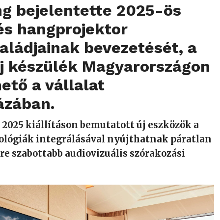
g bejelentette 2025-ös
 és hangprojektor
ládjainak bevezetését, a
új készülék Magyarországon
ető a vállalat
zában.
S 2025 kiállításon bemutatott új eszközök a
nológiák integrálásával nyújthatnak páratlan
e szabottabb audiovizuális szórakozási