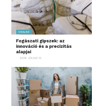
CSALÁD
Fogászati gipszek: az
innováció és a precizitás
alapjai
2026. JÚLIUS 12.