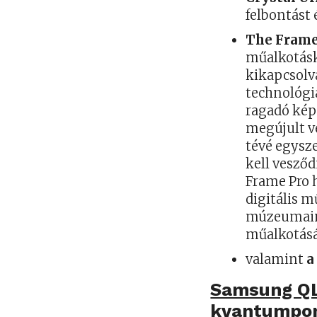
felbontást 
The Fram
műalkotásk
kikapcsolva
technológi
ragadó kép
megújult v
tévé egysz
kell vesződ
Frame Pro h
digitális m
múzeumaina
műalkotásá
valamint
a
Samsung QL
kvantumpo