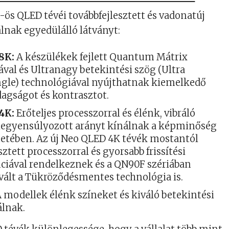
s QLED tévéi továbbfejlesztett és vadonatúj
lnak egyedülálló látványt:
8K:
A készülékek fejlett Quantum Mátrix
val és Ultranagy betekintési szög (Ultra
gle) technológiával nyújthatnak kiemelkedő
dagságot és kontrasztot.
4K:
Erőteljes processzorral és élénk, vibráló
kiegyensúlyozott arányt kínálnak a képminőség
ntetében. Az új Neo QLED 4K tévék mostantól
sztett processzorral és gyorsabb frissítési
ciával rendelkeznek és a QN90F szériában
 vált a Tükröződésmentes technológia is.
 modellek élénk színeket és kiváló betekintési
álnak.