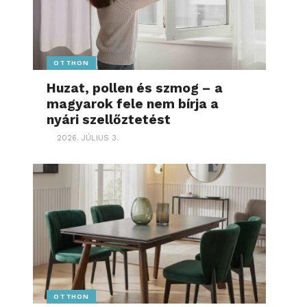
OTTHON
Huzat, pollen és szmog – a
magyarok fele nem bírja a
nyári szellőztetést
2026. JÚLIUS 3.
OTTHON