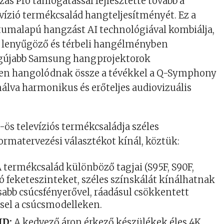
ás Pro támogatással fejlesztette tovább a
levízió termékcsalád hangteljesítményét. Ez a
tumalapú hangzást AI technológiával kombiálja,
ó lenyűgöző és térbeli hangélményben
legújabb Samsung hangprojektorok
n hangolódnak össze a tévékkel a Q-Symphony
nálva harmonikus és erőteljes audiovizuális
s televíziós termékcsaládja széles
formatervezési választékot kínál, köztük:
 termékcsalád különböző tagjai (S95F, S90F,
ló feketeszinteket, széles színskálát kínálhatnak
bb csúcsfényerővel, ráadásul csökkentett
sel a csúcsmodelleken.
HD:
A kedvező áron érkező készülékek éles 4K