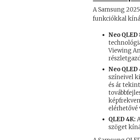
A Samsung 2025-ö
funkciókkal kíná
Neo QLED 
technológiá
Viewing An
részletgaz
Neo QLED 
színeivel 
és ár teki
továbbfejle
képfrekven
elérhetővé
QLED 4K:
A
szöget kín