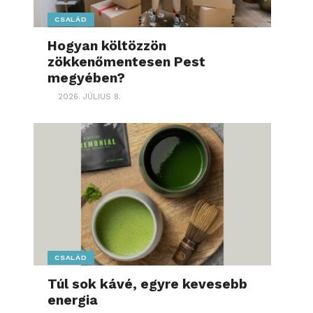
CSALÁD
Hogyan költözzön
zökkenőmentesen Pest
megyében?
2026. JÚLIUS 8.
CSALÁD
Túl sok kávé, egyre kevesebb
energia