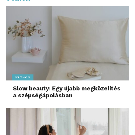
funkciókat is tartalmaz, mint például a Party
Connect, a többpontos kapcsolat, a Bluetooth® Fast
Pair és az USB töltőport.
OTTHON
Slow beauty: Egy újabb megközelítés
a szépségápolásban
Sony ULT Mic