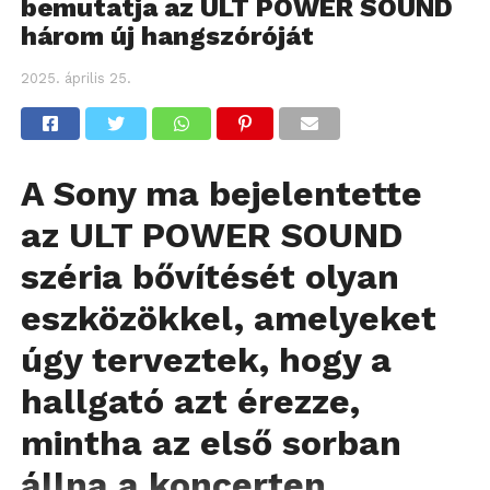
bemutatja az ULT POWER SOUND
három új hangszóróját
2025. április 25.
A Sony ma bejelentette
az ULT POWER SOUND
széria bővítését olyan
eszközökkel, amelyeket
úgy terveztek, hogy a
hallgató azt érezze,
mintha az első sorban
állna a koncerten.