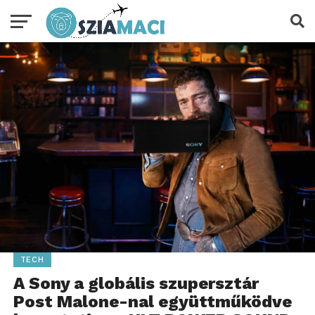
TECH
A Sony a globális szupersztár
Post Malone-nal együttműködve