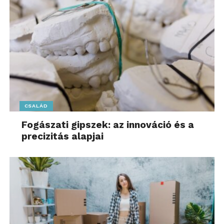
tapasztalhatjuk meg. Az eszközöket úgy tervezték,
hogy feljavított basszust nyújtsanak: az ULT gomb
megnyomásával a hallgató még jobban bevonódhat
minden zenébe. Az ULT FIELD 5 kétféle erőteljes
basszushangzással rendelkezik: az ULT1-et a mély,
alacsony frekvenciás basszushoz, az ULT2-t pedig az
erőteljes, ütős basszushoz kell választani. Az ULT
FIELD 3-on az ULT POWER SOUND feljavított
CSALÁD
basszushangzását az ULT gomb megnyomásával
lehet bekapcsolni.
Fogászati gipszek: az innováció és a
precizitás alapjai
Az ULT FIELD 5 technológiája harmóniában
működik a jobb hangminőség érdekében. Az X-
Balanced Speaker Unit tiszta és erőteljes hangzást
produkál, a magas frekvenciákhoz éles és tágas
hangzást biztosító magassugárzóval. A passzív
sugárzók a basszushangzás fokozására vannak
optimalizálva – az összhatás olyan, amit azonnal