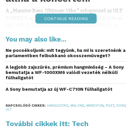
A „Massive Bass. Ultimate Vibe.” szlogennel az ULT
TOWER 9, az ULT TOWER 9AC, az ULT FIELD 5 és az
CONTINUE READING
ULT FIELD 3 a zene szerelmeseinek készült, és az
ULT gomb megnyomásával erőteljes basszust és
You may also like...
mély, dinamikus hangzást produkál, ami
megdobogtatja a szívet. Az ULTMIC1 – az ULT
Ne pocsékoljunk: mit tegyünk, ha mi is szeretnénk a
POWER SOUND sorozattal kompatibilis vezeték
parlamentben felbukkanó okosszemüveget?
nélküli mikrofonpár – szintén az új kínálat részét
A legjobb zajszűrés, prémium hangminőség – A Sony
képezi.
bemutatja a WF-1000XM6 valódi vezeték nélküli
fülhallgatót
A Sony bemutatja az új WF-C710N fülhallgatót
KAPCSOLÓDÓ CIKKEK:
HANGSZÓRÓ
,
MALONE
,
MIKROFON
,
POST
,
SONY
,
ULT
További cikkek itt: Tech