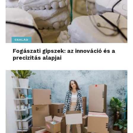
BRUNKRISSLA paplanhuzat család ára átlagosan 22
százalékkal, a mindennapos konyhai kellék, a
PRICKIG mikrohullámú sütő fedél ára átlagosan 28
százalékkal, a BÅRSLÖV kanapéágy család ára pedig
átlagosan 16 százalékkal csökkent.
CSALÁD
Innováció
Fogászati gipszek: az innováció és a
A vállalat a 2024-es pénzügyi évben elindította a
precizitás alapjai
soroksári áruház átépítését. A kiemelt projekt több
mint 19,2 milliárd forintos beruházásból valósult
meg. Az átépített áruház a legmodernebb
technológia és a márka gazdag örökségének
ötvözésével újradefiniálja a vásárlási élményt
Magyarországon. Ez az innovatív központ nemcsak
fejlett automatizálással és robotikával rendelkezik,
hanem új eszközöket is bevezet a kiterjedt
termékkínálat felfedezéséhez. A modern
technológiák integrálásával a soroksári áruház célja,