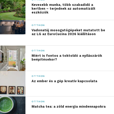
folyamatai lezárultak.
Kevesebb munka, több szabadidő a
kertben – terjednek az automatizált
Mostantól Európa
eszközök
legnagyobb fulfillment
OTTHON
áruházaként működik,
Vadonatúj mosogatógépeket mutatott be
az LG az EuroCucina 2026 kiállításon
amely gyorsabb online
kiszállításokat biztosít a
OTTHON
magyar piacon és 80
Miért is fontos a toktoldó a nyílászárók
beépítésekor?
százalékkal növeli a
korábbi kapacitást.”
OTTHON
Az ember és a gép kreatív kapcsolata
Kezdeményezés a
megfizethetőségért
OTTHON
A 2024-es pénzügyi évben az IKEA több lépcsőben
Matcha tea: a zöld energia mindennapokra
csökkentette árait a magyar piacon, amely a