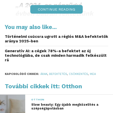
„A 2024-es pénzügyi
CONTINUE READING
évben bátran fektettünk
a jövőbe annak
You may also like...
érdekénen, hogy az IKEA-
Történelmi csúcsra ugrott a régiós M&A befektetők
t megfizethetőbbé,
aránya 2025-ben
elérhetőbbé és
Generatív AI: a cégek 78%-a befektet az új
fenntarthatóbbá tegyük.
technológiába, de csak minden harmadik felkészült
rá
Soha nem volt ilyen
fontos számunkra, hogy
KAPCSOLÓDÓ CIKKEK:
ÁRAK
,
BEFEKTETÉS
,
CSÖKKENTÉS
,
IKEA
az emberek oldalán
További cikkek itt: Otthon
álljunk. Egyedülálló üzleti
struktúránk és pénzügyi
OTTHON
függetlenségünk lehetővé
Slow beauty: Egy újabb megközelítés a
szépségápolásban