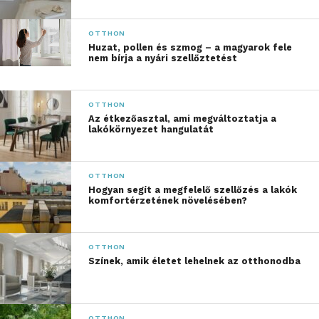
teszi számunkra, hogy
évtizedekre szóló
OTTHON
döntéseket hozzunk és
Huzat, pollen és szmog – a magyarok fele
nem bírja a nyári szellőztetést
beruházásokat
eszközöljünk, így hosszú
OTTHON
távon is az üzletünkre és
Az étkezőasztal, ami megváltoztatja a
lakókörnyezet hangulatát
a vásárlóinkra
koncentrálhatunk”
OTTHON
Hogyan segít a megfelelő szellőzés a lakók
komfortérzetének növelésében?
– mondta David McCabe, az IKEA Csehország,
Magyarország és Szlovákia vezérigazgatója, majd
hozzátette:
OTTHON
Színek, amik életet lehelnek az otthonodba
„Nagyon örülök, hogy a
soroksári áruház átépítési
OTTHON