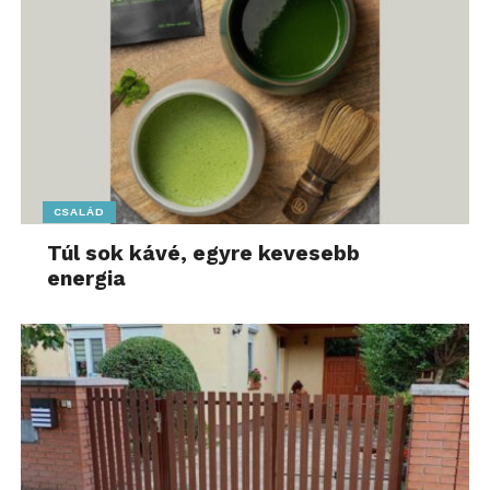
CSALÁD
Túl sok kávé, egyre kevesebb
energia