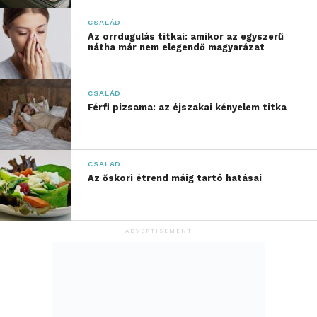
gyerekeket Bogyóval, Babócával és barátaikkal!
CSALÁD
Az orrdugulás titkai: amikor az egyszerű
nátha már nem elegendő magyarázat
További friss híreket talál a
www.sziamaci.hu
főoldalán! Kövesse a technológiai híreket és
csatlakozzon hozzánk a
Facebookon
is!
CSALÁD
Férfi pizsama: az éjszakai kényelem titka
CSALÁD
Az őskori étrend máig tartó hatásai
ADVERTISEMENT