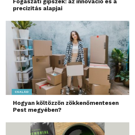
Fogászati gipszek: az innováció és a
precizitás alapjai
CSALÁD
Hogyan költözzön zökkenőmentesen
Pest megyében?