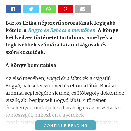
Bartos Erika népszerű sorozatának legújabb
kötete, a
Bogyó és Babóca a mentőben
. A könyv
két kedves történetet tartalmaz, amelyek a
legkisebbek számára is tanulságosak és
szórakoztatóak.
A könyv bemutatása
Az első mesében,
Bogyó és a lábtörés
, a csigafiú,
Bogyó, balesetet szenved és eltöri a lábát. Barátai
azonnal segítségére sietnek, és Hóbagoly doktorhoz
viszik, aki begipszeli Bogyó lábát. A történet
érzékenyen mutatja be a barátság és az összetartás
fontosságát, miközben a gyerekek
megismerkedhetnek az orvosi ellátás alapjaival is.
CONTINUE READING