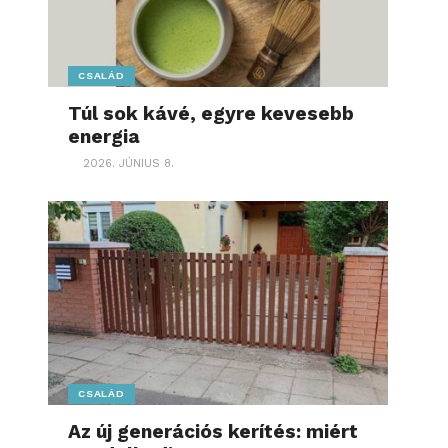
CSALÁD
Túl sok kávé, egyre kevesebb
energia
2026. JÚNIUS 8.
CSALÁD
Az új generációs kerítés: miért