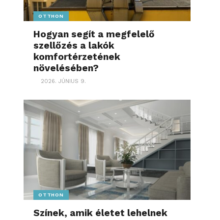
OTTHON
Hogyan segít a megfelelő
szellőzés a lakók
komfortérzetének
növelésében?
2026. JÚNIUS 9.
OTTHON
Színek, amik életet lehelnek