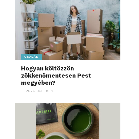
CSALÁD
Hogyan költözzön
zökkenőmentesen Pest
megyében?
2026. JÚLIUS 8.