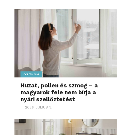
OTTHON
Huzat, pollen és szmog – a
magyarok fele nem bírja a
nyári szellőztetést
2026. JÚLIUS 3.