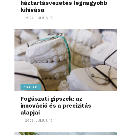
háztartásvezetés legnagyobb
kihívása
2026. JÚLIUS 17.
CSALÁD
Fogászati gipszek: az
innováció és a precizitás
alapjai
2026. JÚLIUS 12.