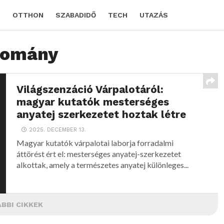
D
OTTHON
SZABADIDŐ
TECH
UTAZÁS
domány
Világszenzáció Várpalotáról:
magyar kutatók mesterséges
anyatej szerkezetet hoztak létre
2025. DECEMBER 13.
Magyar kutatók várpalotai laborja forradalmi
áttörést ért el: mesterséges anyatej-szerkezetet
alkottak, amely a természetes anyatej különleges...
BBI CIKKEK