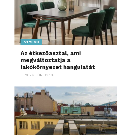
OTTHON
Az étkezőasztal, ami
megváltoztatja a
lakókörnyezet hangulatát
2026. JÚNIUS 10.