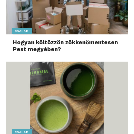
CSALÁD
Hogyan költözzön zökkenőmentesen
Pest megyében?
CSALÁD