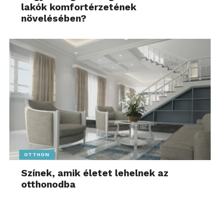
lakók komfortérzetének
növelésében?
OTTHON
Színek, amik életet lehelnek az
otthonodba