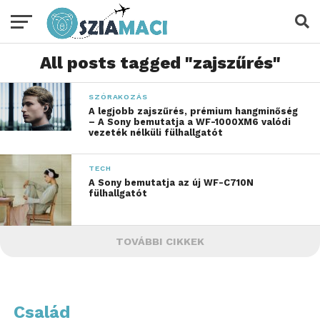
All posts tagged "zajszűrés"
SZÓRAKOZÁS
A legjobb zajszűrés, prémium hangminőség
– A Sony bemutatja a WF-1000XM6 valódi
vezeték nélküli fülhallgatót
TECH
A Sony bemutatja az új WF-C710N
fülhallgatót
TOVÁBBI CIKKEK
Család