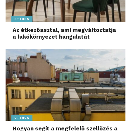
OTTHON
Az étkezőasztal, ami megváltoztatja
a lakókörnyezet hangulatát
OTTHON
Hogyan segít a megfelelő szellőzés a