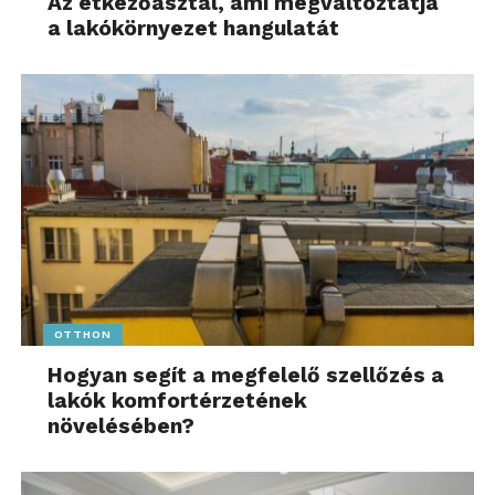
Az étkezőasztal, ami megváltoztatja
a lakókörnyezet hangulatát
OTTHON
Hogyan segít a megfelelő szellőzés a
lakók komfortérzetének
növelésében?