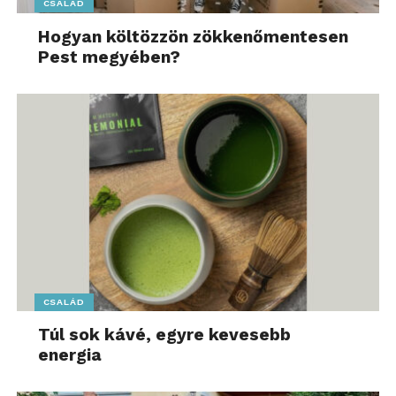
CSALÁD
Hogyan költözzön zökkenőmentesen
Pest megyében?
CSALÁD
Túl sok kávé, egyre kevesebb
energia