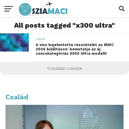
All posts tagged "x300 ultra"
TECH
A vivo bejelentette részvételét az MWC
2026 kiállításon: bemutatja az új
csúcskategóriás X300 Ultra modellt
TOVÁBBI CIKKEK
Család