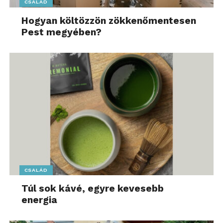
CSALÁD
Hogyan költözzön zökkenőmentesen
Pest megyében?
CSALÁD
Túl sok kávé, egyre kevesebb
energia