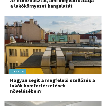
Az étkezőasztal, ami megváltoztatja
a lakókörnyezet hangulatát
OTTHON
Hogyan segít a megfelelő szellőzés a
lakók komfortérzetének
növelésében?