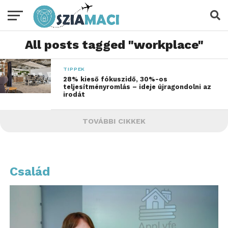
All posts tagged "workplace"
TIPPEK
28% kieső fókuszidő, 30%-os
teljesítményromlás – ideje újragondolni az
irodát
TOVÁBBI CIKKEK
Család