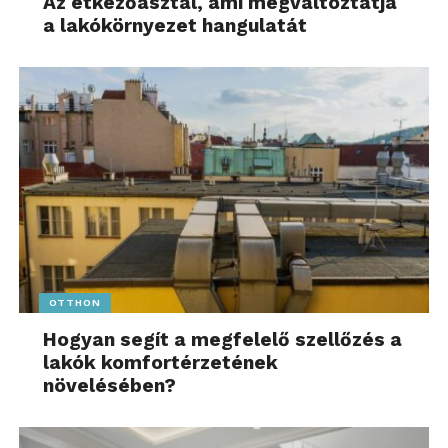
Az étkezőasztal, ami megváltoztatja
a lakókörnyezet hangulatát
OTTHON
Hogyan segít a megfelelő szellőzés a
lakók komfortérzetének
növelésében?