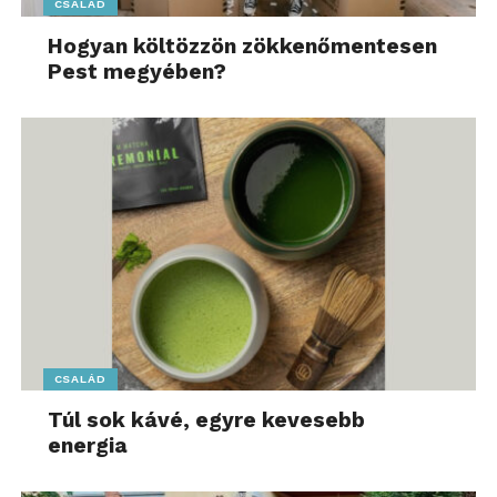
CSALÁD
Hogyan költözzön zökkenőmentesen
Pest megyében?
CSALÁD
Túl sok kávé, egyre kevesebb
energia