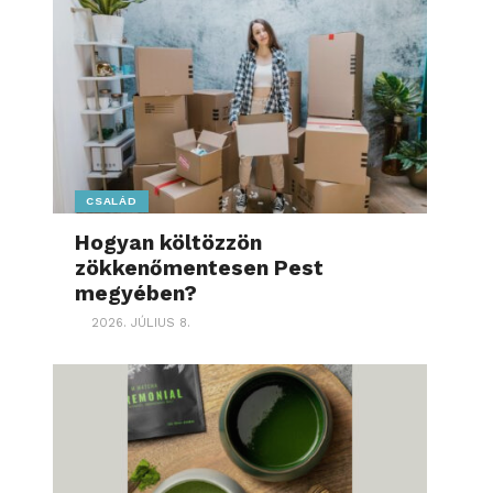
CSALÁD
Hogyan költözzön
zökkenőmentesen Pest
megyében?
2026. JÚLIUS 8.