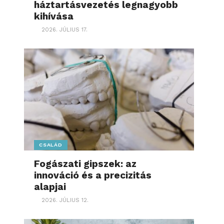
háztartásvezetés legnagyobb
kihívása
2026. JÚLIUS 17.
CSALÁD
Fogászati gipszek: az
innováció és a precizitás
alapjai
2026. JÚLIUS 12.