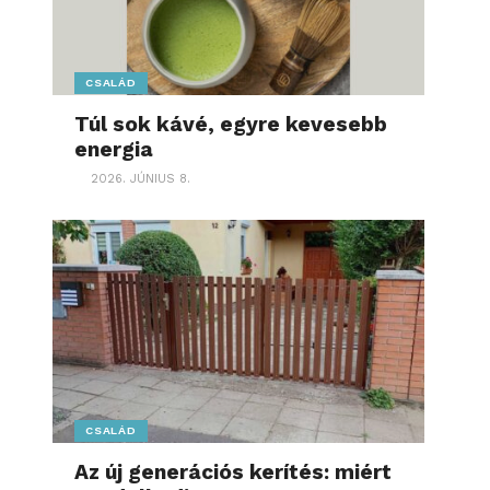
CSALÁD
Túl sok kávé, egyre kevesebb
energia
2026. JÚNIUS 8.
CSALÁD
Az új generációs kerítés: miért