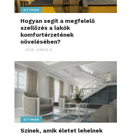
OTTHON
Hogyan segít a megfelelő
szellőzés a lakók
komfortérzetének
növelésében?
2026. JÚNIUS 9.
OTTHON
Színek, amik életet lehelnek