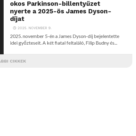
okos Parkinson-billentyűzet
nyerte a 2025-ös James Dyson-
díjat
2025. NOVEMBER 9.
2025. november 5-én a James Dyson-díj bejelentette
idei győzteseit. A két fiatal feltaláló, Filip Budny és...
BBI CIKKEK