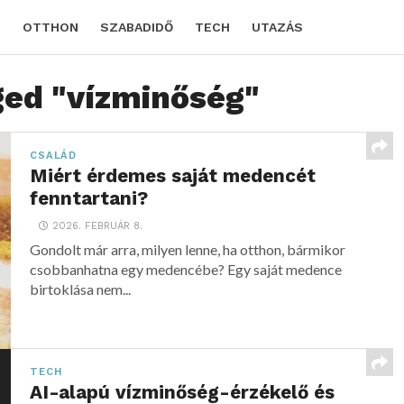
D
OTTHON
SZABADIDŐ
TECH
UTAZÁS
ged "vízminőség"
CSALÁD
Miért érdemes saját medencét
fenntartani?
2026. FEBRUÁR 8.
Gondolt már arra, milyen lenne, ha otthon, bármikor
csobbanhatna egy medencébe? Egy saját medence
birtoklása nem...
TECH
AI-alapú vízminőség-érzékelő és