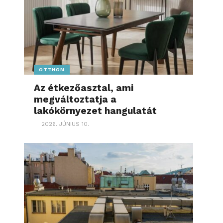
OTTHON
Az étkezőasztal, ami
megváltoztatja a
lakókörnyezet hangulatát
2026. JÚNIUS 10.