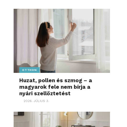
OTTHON
Huzat, pollen és szmog – a
magyarok fele nem bírja a
nyári szellőztetést
2026. JÚLIUS 3.