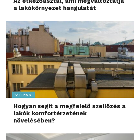
Az étkezőasztal, ami megváltoztatja
a lakókörnyezet hangulatát
OTTHON
Hogyan segít a megfelelő szellőzés a
lakók komfortérzetének
növelésében?