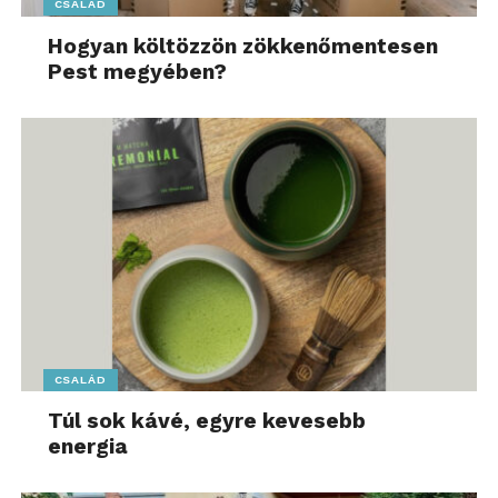
CSALÁD
Hogyan költözzön zökkenőmentesen
Pest megyében?
CSALÁD
Túl sok kávé, egyre kevesebb
energia