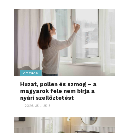
OTTHON
Huzat, pollen és szmog – a
magyarok fele nem bírja a
nyári szellőztetést
2026. JÚLIUS 3.