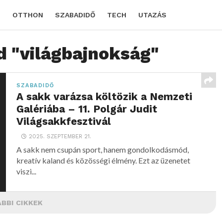
D
OTTHON
SZABADIDŐ
TECH
UTAZÁS
d "világbajnokság"
SZABADIDŐ
A sakk varázsa költözik a Nemzeti
Galériába – 11. Polgár Judit
Világsakkfesztivál
2025. SZEPTEMBER 21.
A sakk nem csupán sport, hanem gondolkodásmód,
kreatív kaland és közösségi élmény. Ezt az üzenetet
viszi...
BBI CIKKEK