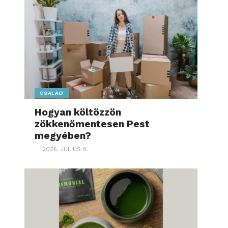
CSALÁD
Hogyan költözzön
zökkenőmentesen Pest
megyében?
2026. JÚLIUS 8.