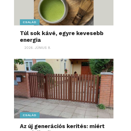
CSALÁD
Túl sok kávé, egyre kevesebb
energia
2026. JÚNIUS 8.
CSALÁD
Az új generációs kerítés: miért