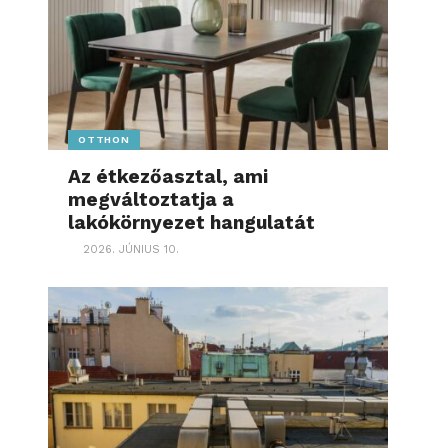
OTTHON
Az étkezőasztal, ami
megváltoztatja a
lakókörnyezet hangulatát
2026. JÚNIUS 10.