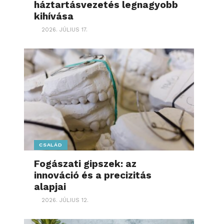
háztartásvezetés legnagyobb
kihívása
2026. JÚLIUS 17.
CSALÁD
Fogászati gipszek: az
innováció és a precizitás
alapjai
2026. JÚLIUS 12.