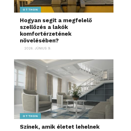
OTTHON
Hogyan segít a megfelelő
szellőzés a lakók
komfortérzetének
növelésében?
2026. JÚNIUS 9.
OTTHON
Színek, amik életet lehelnek