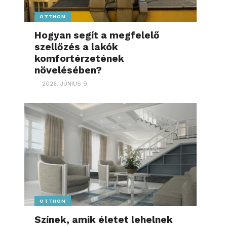
OTTHON
Hogyan segít a megfelelő
szellőzés a lakók
komfortérzetének
növelésében?
2026. JÚNIUS 9.
OTTHON
Színek, amik életet lehelnek