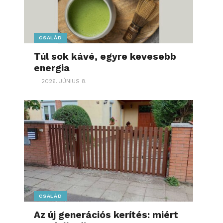
CSALÁD
Túl sok kávé, egyre kevesebb
energia
2026. JÚNIUS 8.
CSALÁD
Az új generációs kerítés: miért