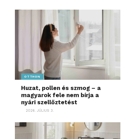
OTTHON
Huzat, pollen és szmog – a
magyarok fele nem bírja a
nyári szellőztetést
2026. JÚLIUS 3.