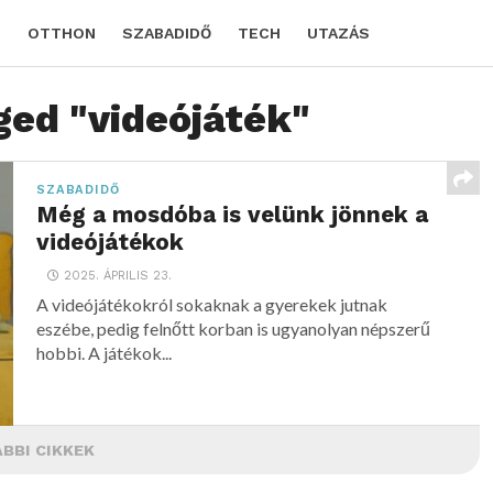
D
OTTHON
SZABADIDŐ
TECH
UTAZÁS
ged "videójáték"
SZABADIDŐ
Még a mosdóba is velünk jönnek a
videójátékok
2025. ÁPRILIS 23.
A videójátékokról sokaknak a gyerekek jutnak
eszébe, pedig felnőtt korban is ugyanolyan népszerű
hobbi. A játékok...
BBI CIKKEK