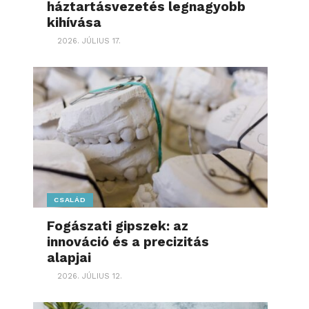
háztartásvezetés legnagyobb
kihívása
2026. JÚLIUS 17.
CSALÁD
Fogászati gipszek: az
innováció és a precizitás
alapjai
2026. JÚLIUS 12.