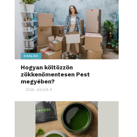
CSALÁD
Hogyan költözzön
zökkenőmentesen Pest
megyében?
2026. JÚLIUS 8.