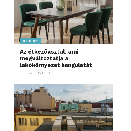
OTTHON
Az étkezőasztal, ami
megváltoztatja a
lakókörnyezet hangulatát
2026. JÚNIUS 10.