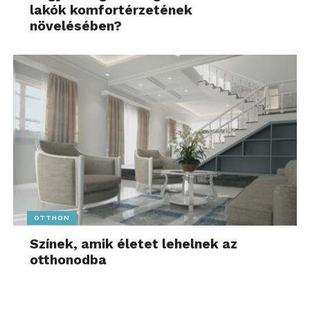
lakók komfortérzetének
növelésében?
OTTHON
Színek, amik életet lehelnek az
otthonodba