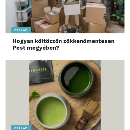
CSALÁD
Hogyan költözzön zökkenőmentesen
Pest megyében?
CSALÁD