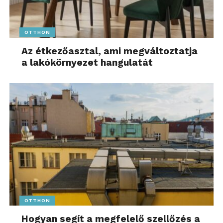
OTTHON
Az étkezőasztal, ami megváltoztatja
a lakókörnyezet hangulatát
OTTHON
Hogyan segít a megfelelő szellőzés a