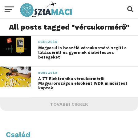
All posts tagged "vércukormérő"
EGÉSZSÉG
Magyarul is beszélő vércukormérő segíti a
látássérült és gyermek diabéteszes
betegeket
EGÉSZSÉG
A 77 Elektronika vércukormérői
Magyarországon elsőként IVDR minősítést
kaptak
TOVÁBBI CIKKEK
Család