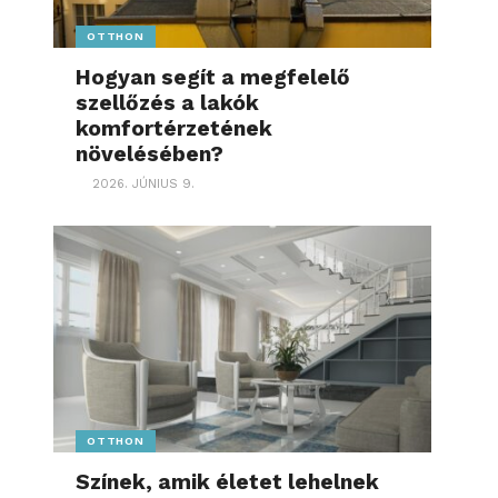
OTTHON
Hogyan segít a megfelelő
szellőzés a lakók
komfortérzetének
növelésében?
2026. JÚNIUS 9.
OTTHON
Színek, amik életet lehelnek