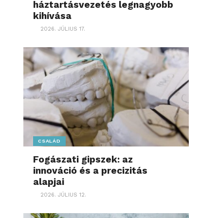
háztartásvezetés legnagyobb
kihívása
2026. JÚLIUS 17.
CSALÁD
Fogászati gipszek: az
innováció és a precizitás
alapjai
2026. JÚLIUS 12.