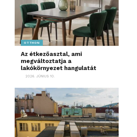
OTTHON
Az étkezőasztal, ami
megváltoztatja a
lakókörnyezet hangulatát
2026. JÚNIUS 10.