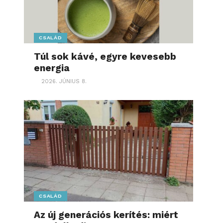
CSALÁD
Túl sok kávé, egyre kevesebb
energia
2026. JÚNIUS 8.
CSALÁD
Az új generációs kerítés: miért