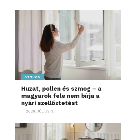
OTTHON
Huzat, pollen és szmog – a
magyarok fele nem bírja a
nyári szellőztetést
2026. JÚLIUS 3.