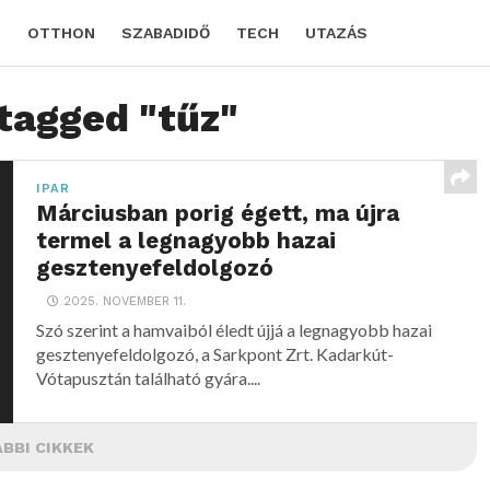
D
OTTHON
SZABADIDŐ
TECH
UTAZÁS
 tagged "tűz"
IPAR
Márciusban porig égett, ma újra
termel a legnagyobb hazai
gesztenyefeldolgozó
2025. NOVEMBER 11.
Szó szerint a hamvaiból éledt újjá a legnagyobb hazai
gesztenyefeldolgozó, a Sarkpont Zrt. Kadarkút-
Vótapusztán található gyára....
BBI CIKKEK