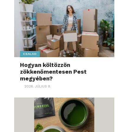
CSALÁD
Hogyan költözzön
zökkenőmentesen Pest
megyében?
2026. JÚLIUS 8.