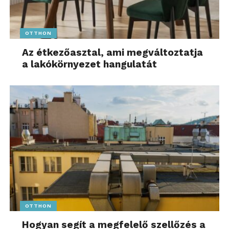
OTTHON
Az étkezőasztal, ami megváltoztatja
a lakókörnyezet hangulatát
OTTHON
Hogyan segít a megfelelő szellőzés a