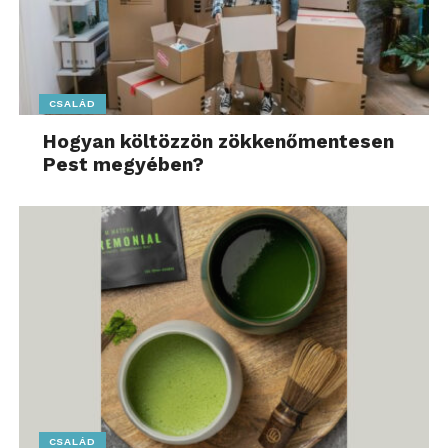
CSALÁD
Hogyan költözzön zökkenőmentesen
Pest megyében?
CSALÁD