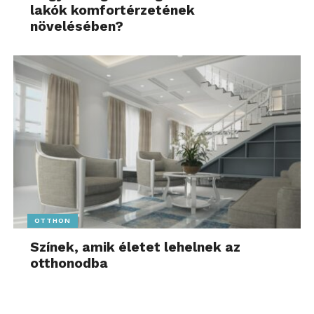
lakók komfortérzetének
növelésében?
OTTHON
Színek, amik életet lehelnek az
otthonodba