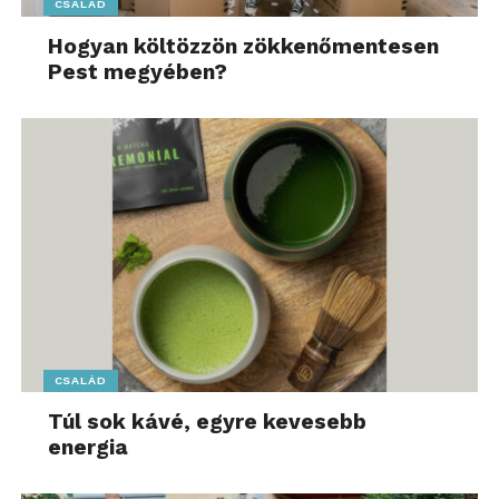
CSALÁD
Hogyan költözzön zökkenőmentesen
Pest megyében?
CSALÁD
Túl sok kávé, egyre kevesebb
energia