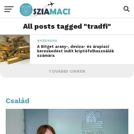
All posts tagged "tradfi"
GAZDASÁG
A Bitget arany-, deviza- és árupiaci
kereskedést indít kriptófelhasználók
számára
TOVÁBBI CIKKEK
Család