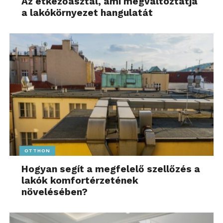
Az étkezőasztal, ami megváltoztatja
a lakókörnyezet hangulatát
OTTHON
Hogyan segít a megfelelő szellőzés a
lakók komfortérzetének
növelésében?