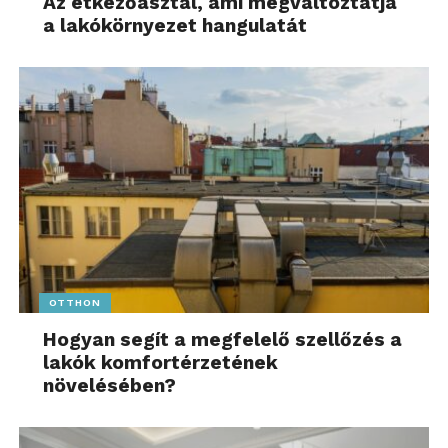
Az étkezőasztal, ami megváltoztatja
a lakókörnyezet hangulatát
OTTHON
Hogyan segít a megfelelő szellőzés a
lakók komfortérzetének
növelésében?