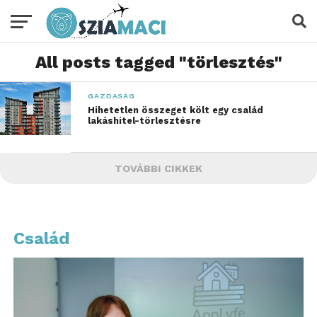
All posts tagged "törlesztés"
GAZDASÁG
Hihetetlen összeget költ egy család
lakáshitel-törlesztésre
TOVÁBBI CIKKEK
Család