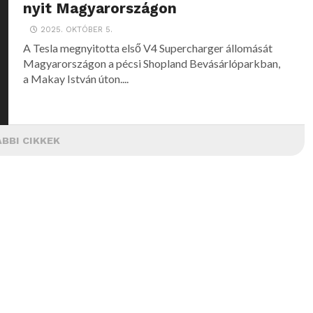
nyit Magyarországon
2025. OKTÓBER 5.
A Tesla megnyitotta első V4 Supercharger állomását
Magyarországon a pécsi Shopland Bevásárlóparkban,
a Makay István úton....
BBI CIKKEK