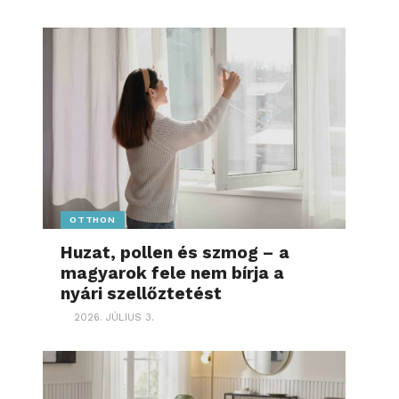
OTTHON
Huzat, pollen és szmog – a
magyarok fele nem bírja a
nyári szellőztetést
2026. JÚLIUS 3.