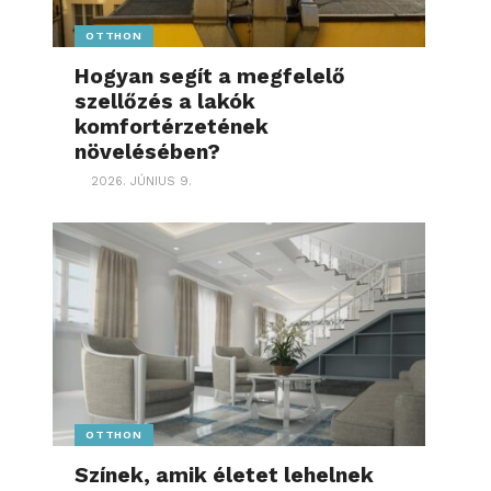
OTTHON
Hogyan segít a megfelelő
szellőzés a lakók
komfortérzetének
növelésében?
2026. JÚNIUS 9.
OTTHON
Színek, amik életet lehelnek