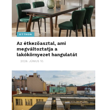
OTTHON
Az étkezőasztal, ami
megváltoztatja a
lakókörnyezet hangulatát
2026. JÚNIUS 10.