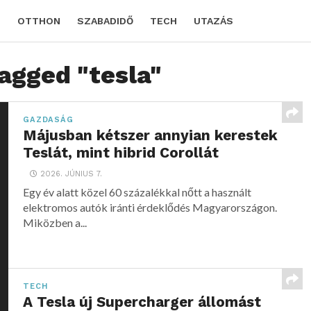
D
OTTHON
SZABADIDŐ
TECH
UTAZÁS
tagged "tesla"
GAZDASÁG
Májusban kétszer annyian kerestek
Teslát, mint hibrid Corollát
2026. JÚNIUS 7.
Egy év alatt közel 60 százalékkal nőtt a használt
elektromos autók iránti érdeklődés Magyarországon.
Miközben a...
TECH
A Tesla új Supercharger állomást