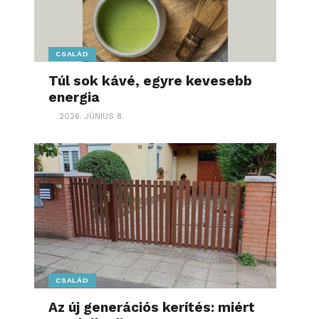
CSALÁD
Túl sok kávé, egyre kevesebb
energia
2026. JÚNIUS 8.
CSALÁD
Az új generációs kerítés: miért