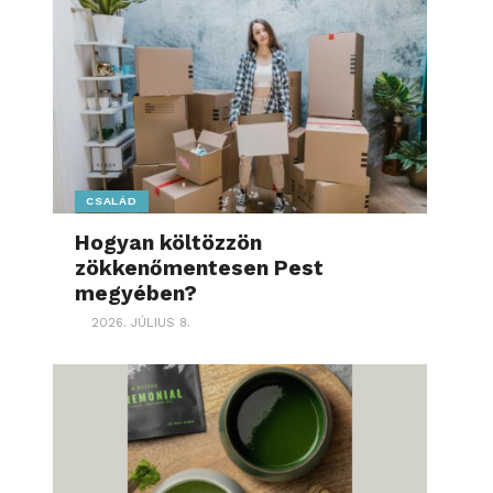
CSALÁD
Hogyan költözzön
zökkenőmentesen Pest
megyében?
2026. JÚLIUS 8.