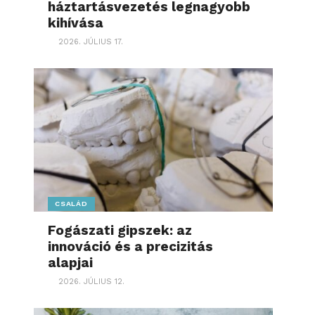
háztartásvezetés legnagyobb
kihívása
2026. JÚLIUS 17.
CSALÁD
Fogászati gipszek: az
innováció és a precizitás
alapjai
2026. JÚLIUS 12.