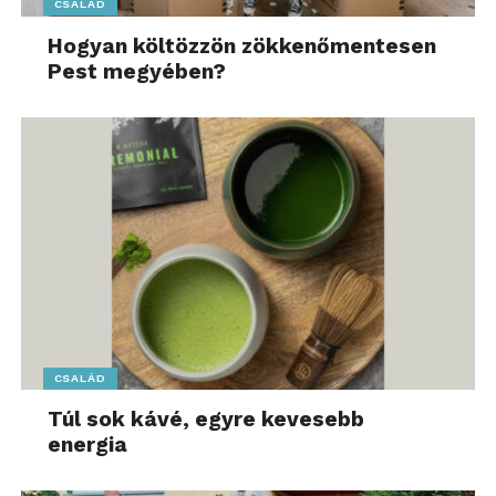
CSALÁD
Hogyan költözzön zökkenőmentesen
Pest megyében?
CSALÁD
Túl sok kávé, egyre kevesebb
energia