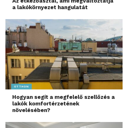
Az étkezőasztal, ami megváltoztatja
a lakókörnyezet hangulatát
OTTHON
Hogyan segít a megfelelő szellőzés a
lakók komfortérzetének
növelésében?