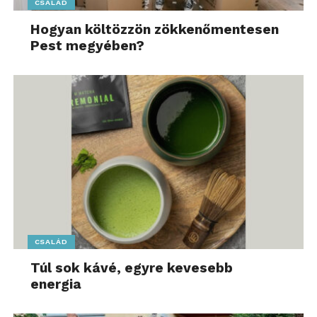
CSALÁD
Hogyan költözzön zökkenőmentesen
Pest megyében?
CSALÁD
Túl sok kávé, egyre kevesebb
energia