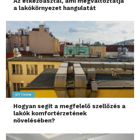
Az étkezőasztal, ami megváltoztatja
a lakókörnyezet hangulatát
OTTHON
Hogyan segít a megfelelő szellőzés a
lakók komfortérzetének
növelésében?