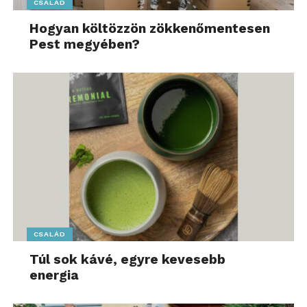
CSALÁD
Hogyan költözzön zökkenőmentesen
Pest megyében?
CSALÁD
Túl sok kávé, egyre kevesebb
energia