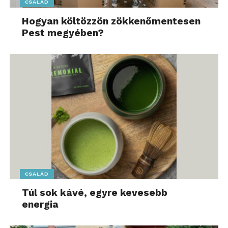
CSALÁD
Hogyan költözzön zökkenőmentesen
Pest megyében?
CSALÁD
Túl sok kávé, egyre kevesebb
energia