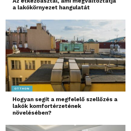
Az étkezőasztal, ami megváltoztatja
a lakókörnyezet hangulatát
OTTHON
Hogyan segít a megfelelő szellőzés a
lakók komfortérzetének
növelésében?