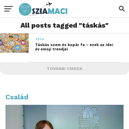
All posts tagged "táskás"
TECH
Táskás szem és kopár fa – ezek az idei
év emoji trendjei
TOVÁBBI CIKKEK
Család