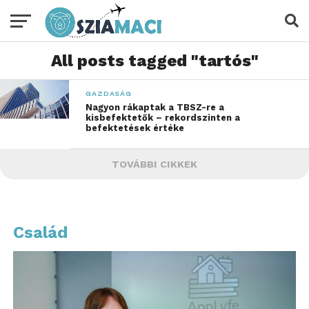
All posts tagged "tartós"
GAZDASÁG
Nagyon rákaptak a TBSZ-re a
kisbefektetők – rekordszinten a
befektetések értéke
TOVÁBBI CIKKEK
Család