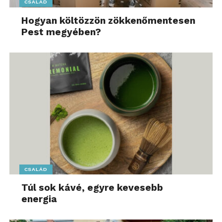
CSALÁD
Hogyan költözzön zökkenőmentesen
Pest megyében?
CSALÁD
Túl sok kávé, egyre kevesebb
energia