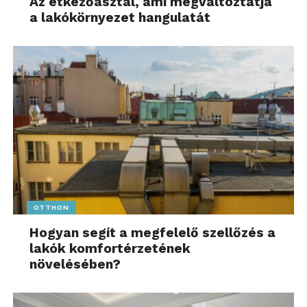
Az étkezőasztal, ami megváltoztatja
a lakókörnyezet hangulatát
OTTHON
Hogyan segít a megfelelő szellőzés a
lakók komfortérzetének
növelésében?