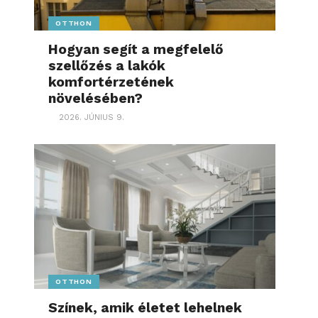
OTTHON
Hogyan segít a megfelelő
szellőzés a lakók
komfortérzetének
növelésében?
2026. JÚNIUS 9.
OTTHON
Színek, amik életet lehelnek