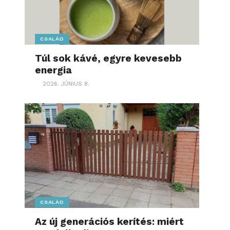
CSALÁD
Túl sok kávé, egyre kevesebb
energia
2026. JÚNIUS 8.
CSALÁD
Az új generációs kerítés: miért