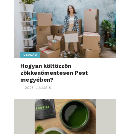
CSALÁD
Hogyan költözzön
zökkenőmentesen Pest
megyében?
2026. JÚLIUS 8.