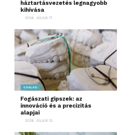
háztartásvezetés legnagyobb
kihívása
2026. JÚLIUS 17.
CSALÁD
Fogászati gipszek: az
innováció és a precizitás
alapjai
2026. JÚLIUS 12.