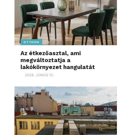
OTTHON
Az étkezőasztal, ami
megváltoztatja a
lakókörnyezet hangulatát
2026. JÚNIUS 10.