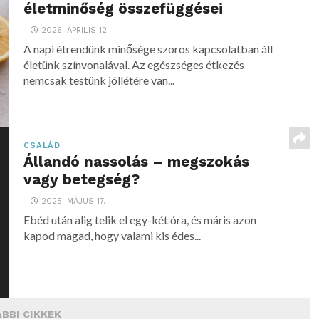
életminőség összefüggései
2026. ÁPRILIS 12.
A napi étrendünk minősége szoros kapcsolatban áll
életünk színvonalával. Az egészséges étkezés
nemcsak testünk jóllétére van...
CSALÁD
Állandó nassolás – megszokás
vagy betegség?
2025. MÁJUS 17.
Ebéd után alig telik el egy-két óra, és máris azon
kapod magad, hogy valami kis édes...
BBI CIKKEK