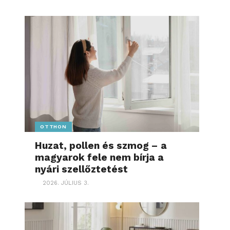
OTTHON
Huzat, pollen és szmog – a
magyarok fele nem bírja a
nyári szellőztetést
2026. JÚLIUS 3.