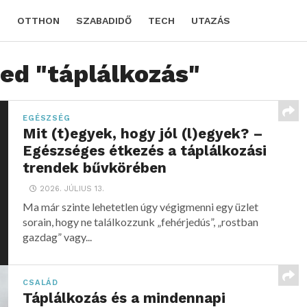
D
OTTHON
SZABADIDŐ
TECH
UTAZÁS
ged "táplálkozás"
EGÉSZSÉG
Mit (t)egyek, hogy jól (l)egyek? –
Egészséges étkezés a táplálkozási
trendek bűvkörében
2026. JÚLIUS 13.
Ma már szinte lehetetlen úgy végigmenni egy üzlet
sorain, hogy ne találkozzunk „fehérjedús”, „rostban
gazdag” vagy...
CSALÁD
Táplálkozás és a mindennapi