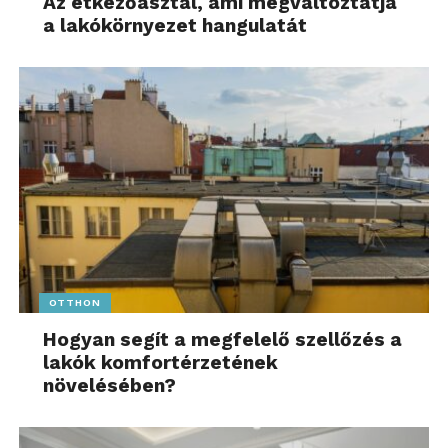
Az étkezőasztal, ami megváltoztatja
a lakókörnyezet hangulatát
OTTHON
Hogyan segít a megfelelő szellőzés a
lakók komfortérzetének
növelésében?