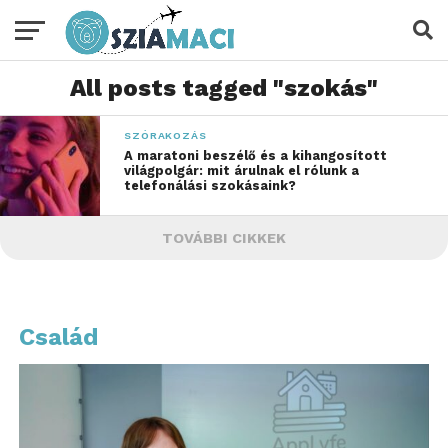
All posts tagged "szokás"
SZÓRAKOZÁS
A maratoni beszélő és a kihangosított
világpolgár: mit árulnak el rólunk a
telefonálási szokásaink?
TOVÁBBI CIKKEK
Család