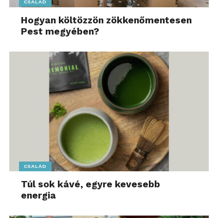
CSALÁD
Hogyan költözzön zökkenőmentesen
Pest megyében?
CSALÁD
Túl sok kávé, egyre kevesebb
energia