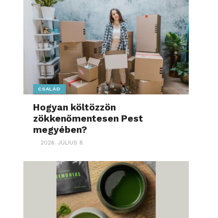
CSALÁD
Hogyan költözzön
zökkenőmentesen Pest
megyében?
2026. JÚLIUS 8.