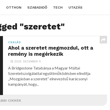
D
OTTHON
SZABADIDŐ
TECH
UTAZÁS
gged "szeretet"
CSALÁD
Ahol a szeretet megmozdul, ott a
remény is megérkezik
2025. DECEMBER 11.
A Bridgestone Tatabánya a Magyar Máltai
Szeretetszolgálattal együttműködésben elindítja
„Mozgásban a szeretet” elnevezésű karácsonyi
kampányát, hogy...
BBI CIKKEK