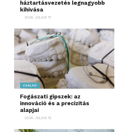
háztartásvezetés legnagyobb
kihívása
2026. JÚLIUS 17.
CSALÁD
Fogászati gipszek: az
innováció és a precizitás
alapjai
2026. JÚLIUS 12.