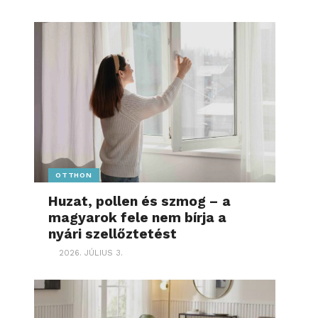
OTTHON
Huzat, pollen és szmog – a
magyarok fele nem bírja a
nyári szellőztetést
2026. JÚLIUS 3.