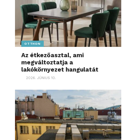
OTTHON
Az étkezőasztal, ami
megváltoztatja a
lakókörnyezet hangulatát
2026. JÚNIUS 10.