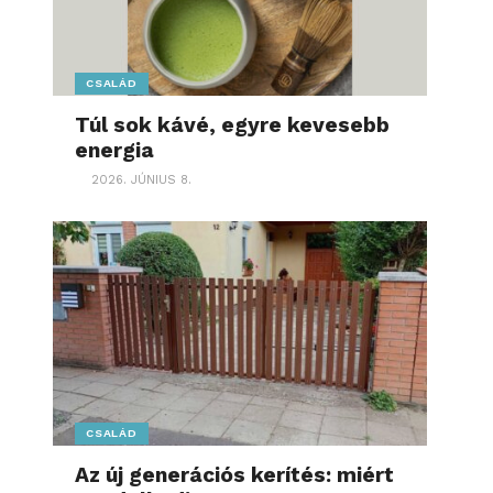
CSALÁD
Túl sok kávé, egyre kevesebb
energia
2026. JÚNIUS 8.
CSALÁD
Az új generációs kerítés: miért