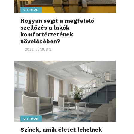
OTTHON
Hogyan segít a megfelelő
szellőzés a lakók
komfortérzetének
növelésében?
2026. JÚNIUS 9.
OTTHON
Színek, amik életet lehelnek