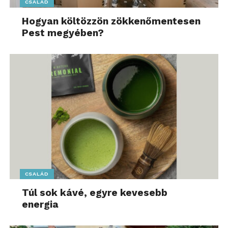
CSALÁD
Hogyan költözzön zökkenőmentesen
Pest megyében?
CSALÁD
Túl sok kávé, egyre kevesebb
energia