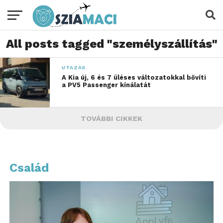
All posts tagged "személyszállítás"
UTAZÁS
A Kia új, 6 és 7 üléses változatokkal bővíti
a PV5 Passenger kínálatát
TOVÁBBI CIKKEK
Család