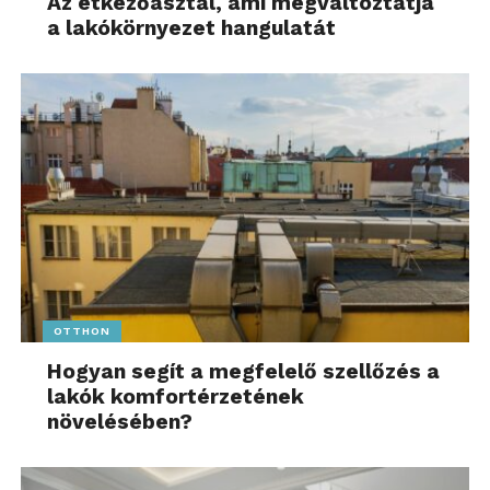
Az étkezőasztal, ami megváltoztatja
a lakókörnyezet hangulatát
OTTHON
Hogyan segít a megfelelő szellőzés a
lakók komfortérzetének
növelésében?