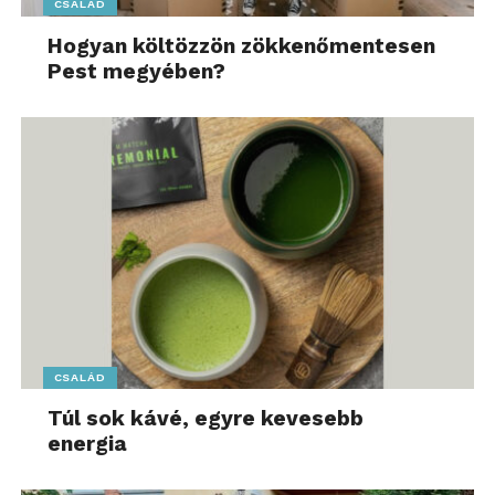
CSALÁD
Hogyan költözzön zökkenőmentesen
Pest megyében?
CSALÁD
Túl sok kávé, egyre kevesebb
energia