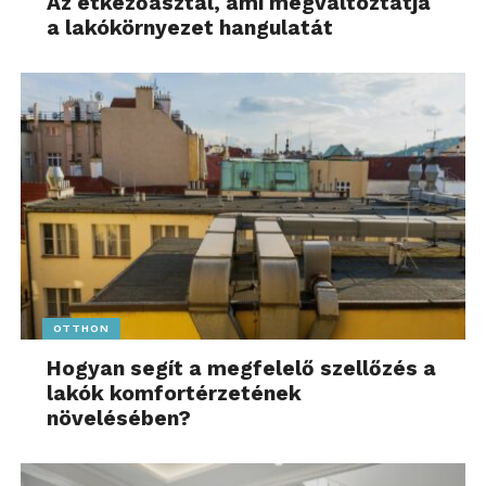
Az étkezőasztal, ami megváltoztatja
a lakókörnyezet hangulatát
OTTHON
Hogyan segít a megfelelő szellőzés a
lakók komfortérzetének
növelésében?