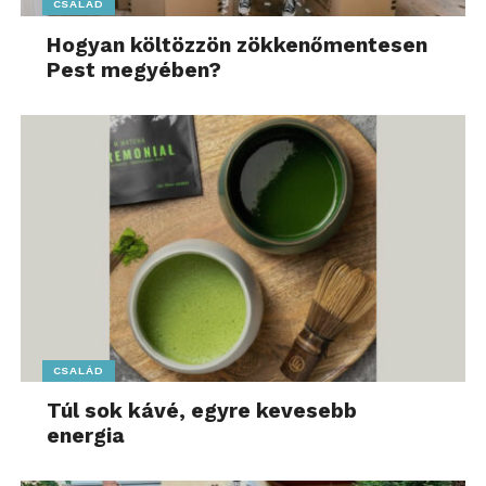
CSALÁD
Hogyan költözzön zökkenőmentesen
Pest megyében?
CSALÁD
Túl sok kávé, egyre kevesebb
energia