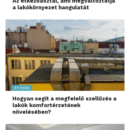
Az étkezőasztal, ami megváltoztatja
a lakókörnyezet hangulatát
OTTHON
Hogyan segít a megfelelő szellőzés a
lakók komfortérzetének
növelésében?