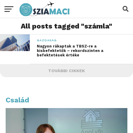
All posts tagged "számla"
GAZDASÁG
Nagyon rákaptak a TBSZ-re a
kisbefektetők – rekordszinten a
befektetések értéke
TOVÁBBI CIKKEK
Család