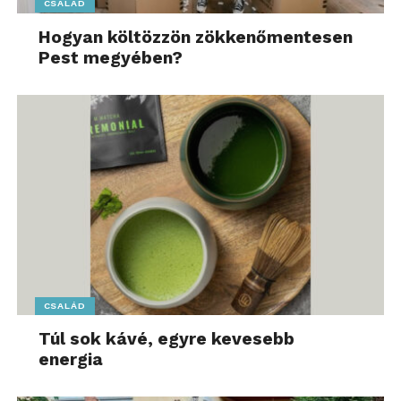
CSALÁD
Hogyan költözzön zökkenőmentesen
Pest megyében?
CSALÁD
Túl sok kávé, egyre kevesebb
energia