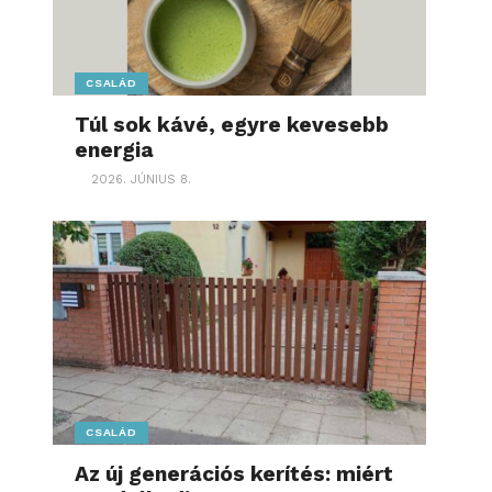
CSALÁD
Túl sok kávé, egyre kevesebb
energia
2026. JÚNIUS 8.
CSALÁD
Az új generációs kerítés: miért