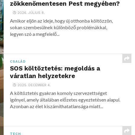
zökkenőmentesen Pest megyében?
2026. JÚLIUS 8.
Amikor eljön az ideje, hogy új otthonba költözzön,
sokan szembesülnek különböző problémákkal,
legyen szó a megfelelő...
CSALÁD
SOS költöztetés: megoldás a
váratlan helyzetekre
2025. DECEMBER 4.
A költöztetés gyakran komoly szervezettséget
igényel, amely általában előzetes egyeztetésen alapul.
Azonban az élet kiszámíthatatlansága miatt...
TECH