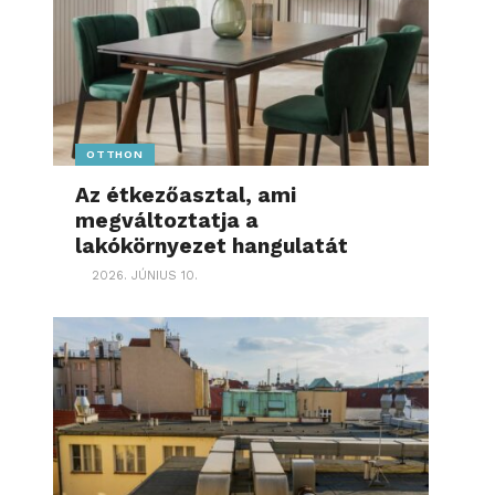
OTTHON
Az étkezőasztal, ami
megváltoztatja a
lakókörnyezet hangulatát
2026. JÚNIUS 10.