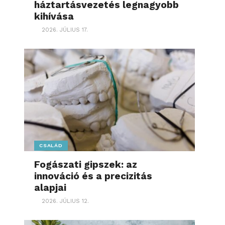
háztartásvezetés legnagyobb
kihívása
2026. JÚLIUS 17.
CSALÁD
Fogászati gipszek: az
innováció és a precizitás
alapjai
2026. JÚLIUS 12.