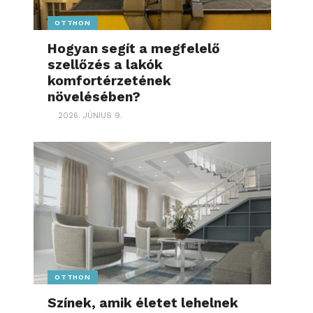
OTTHON
Hogyan segít a megfelelő
szellőzés a lakók
komfortérzetének
növelésében?
2026. JÚNIUS 9.
OTTHON
Színek, amik életet lehelnek