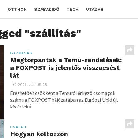
D
OTTHON
SZABADIDŐ
TECH
UTAZÁS
gged "szállítás"
GAZDASÁG
Megtorpantak a Temu-rendelések:
a FOXPOST is jelentős visszaesést
lát
2026. JÚLIUS 25.
Érezhetően csökkent a Temuról érkező csomagok
száma a FOXPOST hálózatában az Európai Unió új,
kis értékű...
CSALÁD
Hogyan költözzön