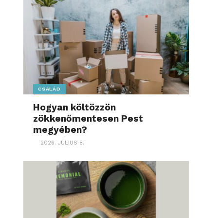
CSALÁD
Hogyan költözzön
zökkenőmentesen Pest
megyében?
2026. JÚLIUS 8.