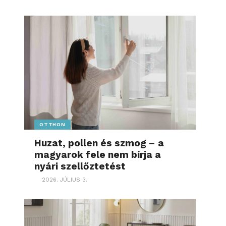
OTTHON
Huzat, pollen és szmog – a
magyarok fele nem bírja a
nyári szellőztetést
2026. JÚLIUS 3.